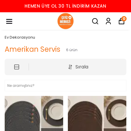
HEMEN ÜYE OL 30 TL İNDIRIM KAZAN
0
Ev Dekorasyonu
Amerikan Servis
6
ürün
Sırala