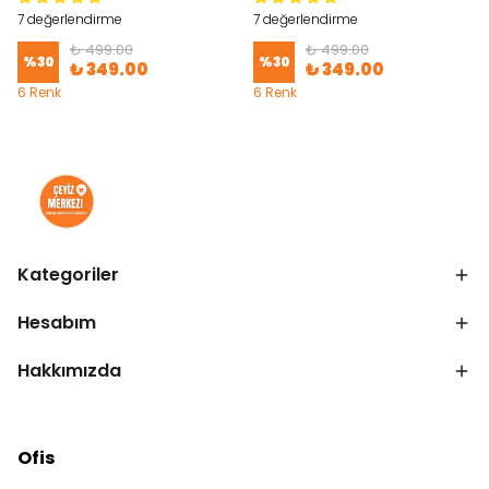
7 değerlendirme
7 değerlendirme
₺ 499.00
₺ 499.00
%
30
%
30
₺ 349.00
₺ 349.00
6 Renk
6 Renk
Kategoriler
Hesabım
Hakkımızda
Ofis