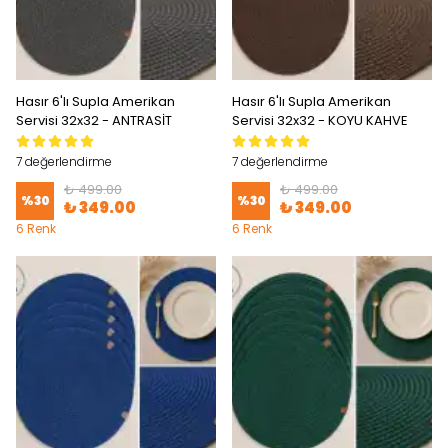
Hasır 6'lı Supla Amerikan
Hasır 6'lı Supla Amerikan
Servisi 32x32 - ANTRASİT
Servisi 32x32 - KOYU KAHVE
7 değerlendirme
7 değerlendirme
₺ 499.00
₺ 499.00
%
30
%
30
₺ 349.00
₺ 349.00
6 Renk
6 Renk