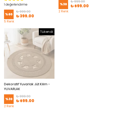
₺ 999.00
%
30
1 değerlendirme
₺ 699.00
₺ 999.00
2 Renk
%
60
₺ 399.00
5 Renk
Tükendi
Dekoratif Yuvarlak Jüt Kilim -
YUVARLAK
₺ 999.00
%
30
₺ 699.00
2 Renk