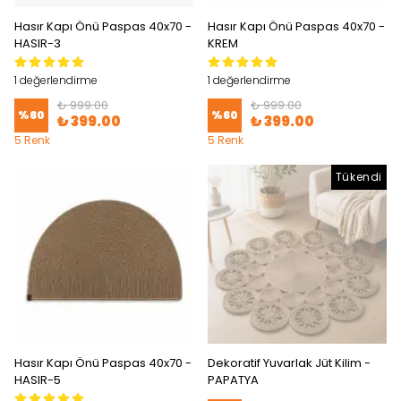
Hasır Kapı Önü Paspas 40x70 -
Hasır Kapı Önü Paspas 40x70 -
HASIR-3
KREM
1 değerlendirme
1 değerlendirme
₺ 999.00
₺ 999.00
%
60
%
60
₺ 399.00
₺ 399.00
5 Renk
5 Renk
Tükendi
Hasır Kapı Önü Paspas 40x70 -
Dekoratif Yuvarlak Jüt Kilim -
HASIR-5
PAPATYA