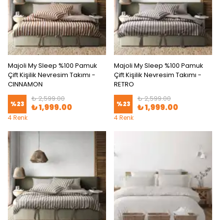
Majoli My Sleep %100 Pamuk
Majoli My Sleep %100 Pamuk
Çift Kişilik Nevresim Takımı -
Çift Kişilik Nevresim Takımı -
CINNAMON
RETRO
₺ 2,599.00
₺ 2,599.00
%
23
%
23
₺ 1,999.00
₺ 1,999.00
4 Renk
4 Renk