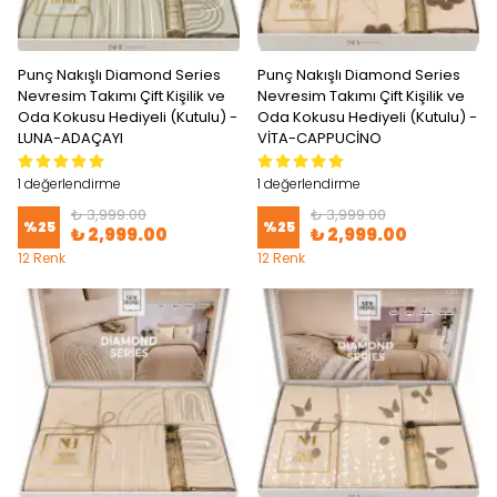
Punç Nakışlı Diamond Series
Punç Nakışlı Diamond Series
Nevresim Takımı Çift Kişilik ve
Nevresim Takımı Çift Kişilik ve
Oda Kokusu Hediyeli (Kutulu) -
Oda Kokusu Hediyeli (Kutulu) -
LUNA-ADAÇAYI
VİTA-CAPPUCİNO
1 değerlendirme
1 değerlendirme
₺ 3,999.00
₺ 3,999.00
%
25
%
25
₺ 2,999.00
₺ 2,999.00
12 Renk
12 Renk