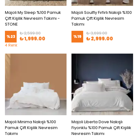
Majoli My Sleep %100 Pamuk
Majoli Soulfly Fırfırlı Nakışlı %100
Çift Kişilik Nevresim Takımı -
Pamuk Çift Kişilik Nevresim
STONE
Takımı
₺ 2,599.00
₺ 3,699.00
%
23
%
19
₺ 1,999.00
₺ 2,999.00
4 Renk
Majoli Minima Nakışlı %100
Majoli Liberta Dove Nakışlı
Pamuk Çift Kişilik Nevresim
Fiyonklu %100 Pamuk Çift Kişilik
Takımı
Nevresim Takımı