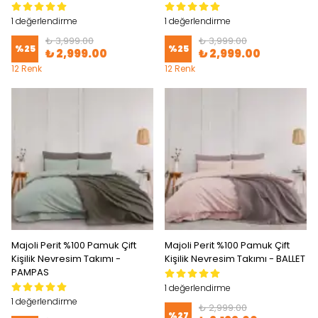
1 değerlendirme
1 değerlendirme
₺ 3,999.00
₺ 3,999.00
%
25
%
25
₺ 2,999.00
₺ 2,999.00
12 Renk
12 Renk
Majoli Perit %100 Pamuk Çift
Majoli Perit %100 Pamuk Çift
Kişilik Nevresim Takımı -
Kişilik Nevresim Takımı - BALLET
PAMPAS
1 değerlendirme
1 değerlendirme
₺ 2,999.00
%
27