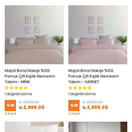
Majoli Bona Nakışlı %100
Majoli Bona Nakışlı %100
Pamuk Çift Kişilik Nevresim
Pamuk Çift Kişilik Nevresim
Takımı - MİNK
Takımı - GARNET
1 değerlendirme
1 değerlendirme
₺ 3,699.00
₺ 3,699.00
%
19
%
19
₺ 2,999.00
₺ 2,999.00
3 Renk
3 Renk