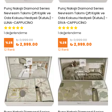
Punç Nakışlı Diamond Series
Punç Nakışlı Diamond Series
Nevresim Takımı Çift Kişilik ve
Nevresim Takımı Çift Kişilik ve
Oda Kokusu Hediyeli (Kutulu) -
Oda Kokusu Hediyeli (Kutulu) -
LUNA-CAPPUCİNO
DİVA-CAPPUCİNO
1 değerlendirme
1 değerlendirme
₺ 3,999.00
₺ 3,999.00
%
25
%
25
₺ 2,999.00
₺ 2,999.00
12 Renk
12 Renk
Punç Nakışlı Diamond Series
Punç Nakışlı Diamond Series