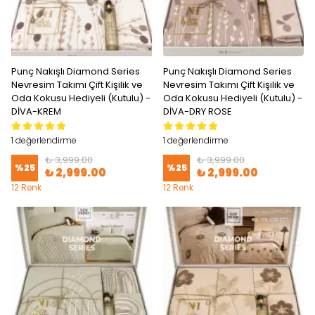
Punç Nakışlı Diamond Series
Punç Nakışlı Diamond Series
Nevresim Takımı Çift Kişilik ve
Nevresim Takımı Çift Kişilik ve
Oda Kokusu Hediyeli (Kutulu) -
Oda Kokusu Hediyeli (Kutulu) -
DİVA-KREM
DİVA-DRY ROSE
1 değerlendirme
1 değerlendirme
₺ 3,999.00
₺ 3,999.00
%
25
%
25
₺ 2,999.00
₺ 2,999.00
12 Renk
12 Renk