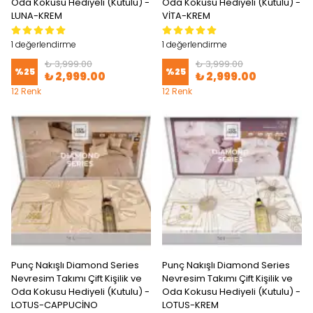
Oda Kokusu Hediyeli (Kutulu) -
Oda Kokusu Hediyeli (Kutulu) -
LUNA-KREM
VİTA-KREM
1 değerlendirme
1 değerlendirme
₺ 3,999.00
₺ 3,999.00
%
25
%
25
₺ 2,999.00
₺ 2,999.00
12 Renk
12 Renk
Punç Nakışlı Diamond Series
Punç Nakışlı Diamond Series
Nevresim Takımı Çift Kişilik ve
Nevresim Takımı Çift Kişilik ve
Oda Kokusu Hediyeli (Kutulu) -
Oda Kokusu Hediyeli (Kutulu) -
LOTUS-CAPPUCİNO
LOTUS-KREM