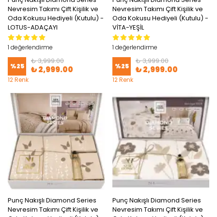
Nevresim Takımı Çift Kişilik ve
Nevresim Takımı Çift Kişilik ve
Oda Kokusu Hediyeli (Kutulu) -
Oda Kokusu Hediyeli (Kutulu) -
LOTUS-ADAÇAYI
VİTA-YEŞİL
1 değerlendirme
1 değerlendirme
₺ 3,999.00
₺ 3,999.00
%
25
%
25
₺ 2,999.00
₺ 2,999.00
12 Renk
12 Renk
Punç Nakışlı Diamond Series
Punç Nakışlı Diamond Series
Nevresim Takımı Çift Kişilik ve
Nevresim Takımı Çift Kişilik ve