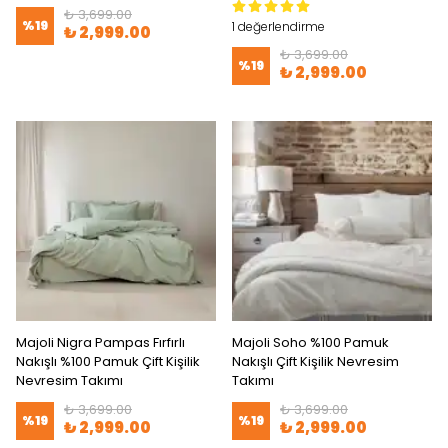
₺ 3,699.00
%
19
1 değerlendirme
₺ 2,999.00
₺ 3,699.00
%
19
₺ 2,999.00
Majoli Nigra Pampas Fırfırlı
Majoli Soho %100 Pamuk
Nakışlı %100 Pamuk Çift Kişilik
Nakışlı Çift Kişilik Nevresim
Nevresim Takımı
Takımı
₺ 3,699.00
₺ 3,699.00
%
19
%
19
₺ 2,999.00
₺ 2,999.00