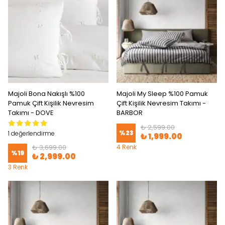
Majoli Bona Nakışlı %100
Majoli My Sleep %100 Pamuk
Pamuk Çift Kişilik Nevresim
Çift Kişilik Nevresim Takımı -
Takımı - DOVE
BARBOR
₺ 2,599.00
%
23
1 değerlendirme
₺ 1,999.00
₺ 3,699.00
4 Renk
%
19
₺ 2,999.00
3 Renk