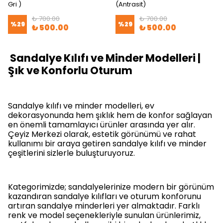
Gri )
(Antrasit)
₺ 700.00
₺ 700.00
%
29
%
29
₺ 500.00
₺ 500.00
Sandalye Kılıfı ve Minder Modelleri |
Şık ve Konforlu Oturum
Sandalye kılıfı ve minder modelleri, ev
dekorasyonunda hem şıklık hem de konfor sağlayan
en önemli tamamlayıcı ürünler arasında yer alır.
Çeyiz Merkezi olarak, estetik görünümü ve rahat
kullanımı bir araya getiren
sandalye kılıfı ve minder
çeşitlerini
sizlerle buluşturuyoruz.
Kategorimizde; sandalyelerinize modern bir görünüm
kazandıran
sandalye kılıfları
ve oturum konforunu
artıran
sandalye minderleri
yer almaktadır. Farklı
renk ve model seçenekleriyle sunulan ürünlerimiz,