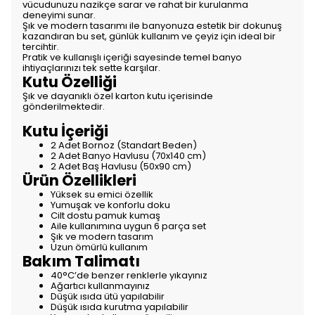
vücudunuzu nazikçe sarar ve rahat bir kurulanma
deneyimi sunar.
Şık ve modern tasarımı ile banyonuza estetik bir dokunuş
kazandıran bu set, günlük kullanım ve çeyiz için ideal bir
tercihtir.
Pratik ve kullanışlı içeriği sayesinde temel banyo
ihtiyaçlarınızı tek sette karşılar.
Kutu Özelliği
Şık ve dayanıklı özel karton kutu içerisinde
gönderilmektedir.
Kutu İçeriği
2 Adet Bornoz (Standart Beden)
2 Adet Banyo Havlusu (70x140 cm)
2 Adet Baş Havlusu (50x90 cm)
Ürün Özellikleri
Yüksek su emici özellik
Yumuşak ve konforlu doku
Cilt dostu pamuk kumaş
Aile kullanımına uygun 6 parça set
Şık ve modern tasarım
Uzun ömürlü kullanım
Bakım Talimatı
40°C’de benzer renklerle yıkayınız
Ağartıcı kullanmayınız
Düşük ısıda ütü yapılabilir
Düşük ısıda kurutma yapılabilir