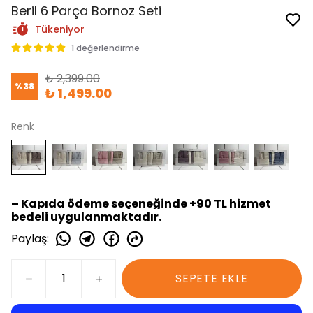
Beril 6 Parça Bornoz Seti
Tükeniyor
1 değerlendirme
₺ 2,399.00
%
38
₺ 1,499.00
Renk
– Kapıda ödeme seçeneğinde +90 TL hizmet
bedeli uygulanmaktadır.
Paylaş
:
SEPETE EKLE