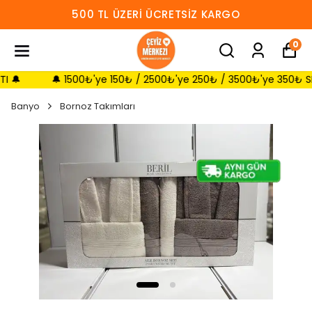
500 TL ÜZERI ÜCRETSIZ KARGO
0
🔔 1500₺'ye 150₺ / 2500₺'ye 250₺ / 3500₺'ye 350₺ SEPETTE 
Banyo
Bornoz Takımları