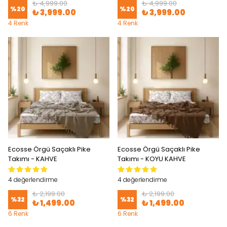
₺ 4,999.00
₺ 4,999.00
%
20
%
20
₺ 3,999.00
₺ 3,999.00
4 Renk
4 Renk
Ecosse Örgü Saçaklı Pike
Ecosse Örgü Saçaklı Pike
Takımı - KAHVE
Takımı - KOYU KAHVE
4 değerlendirme
4 değerlendirme
₺ 2,199.00
₺ 2,199.00
%
32
%
32
₺ 1,499.00
₺ 1,499.00
6 Renk
6 Renk