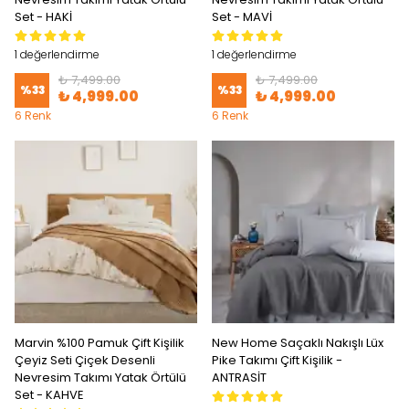
Set - HAKİ
Set - MAVİ
1 değerlendirme
1 değerlendirme
₺ 7,499.00
₺ 7,499.00
%
33
%
33
₺ 4,999.00
₺ 4,999.00
6 Renk
6 Renk
Marvin %100 Pamuk Çift Kişilik
New Home Saçaklı Nakışlı Lüx
Çeyiz Seti Çiçek Desenli
Pike Takımı Çift Kişilik -
Nevresim Takımı Yatak Örtülü
ANTRASİT
Set - KAHVE