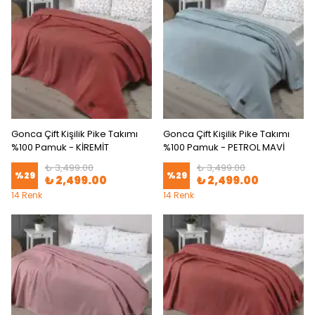
Gonca Çift Kişilik Pike Takımı
Gonca Çift Kişilik Pike Takımı
%100 Pamuk - KİREMİT
%100 Pamuk - PETROL MAVİ
₺ 3,499.00
₺ 3,499.00
%
29
%
29
₺ 2,499.00
₺ 2,499.00
14 Renk
14 Renk