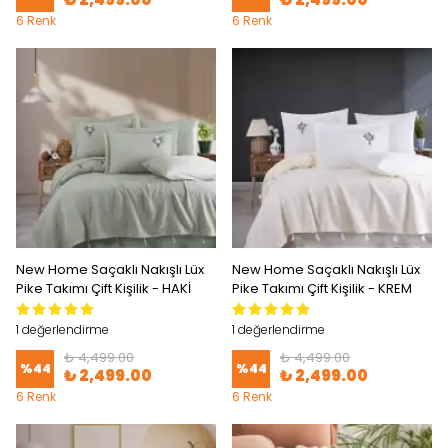
6 Renk
6 Renk
New Home Saçaklı Nakışlı Lüx
New Home Saçaklı Nakışlı Lüx
Pike Takımı Çift Kişilik - HAKİ
Pike Takımı Çift Kişilik - KREM
1 değerlendirme
1 değerlendirme
₺ 4,499.00
₺ 4,499.00
%
44
%
44
₺ 2,499.00
₺ 2,499.00
6 Renk
6 Renk