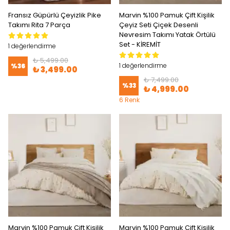
Fransız Güpürlü Çeyizlik Pike
Marvin %100 Pamuk Çift Kişilik
Takımı Rita 7 Parça
Çeyiz Seti Çiçek Desenli
Nevresim Takımı Yatak Örtülü
Set - KİREMİT
1 değerlendirme
₺ 5,499.00
1 değerlendirme
%
36
₺ 3,499.00
₺ 7,499.00
%
33
₺ 4,999.00
6 Renk
Marvin %100 Pamuk Çift Kişilik
Marvin %100 Pamuk Çift Kişilik