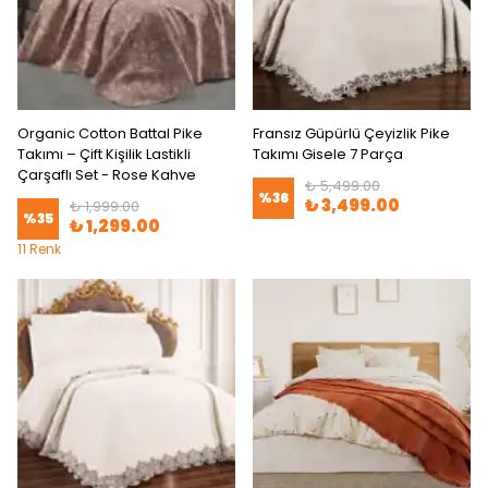
Organic Cotton Battal Pike
Fransız Güpürlü Çeyizlik Pike
Takımı – Çift Kişilik Lastikli
Takımı Gisele 7 Parça
Çarşaflı Set - Rose Kahve
₺ 5,499.00
%
36
₺ 3,499.00
₺ 1,999.00
%
35
₺ 1,299.00
11 Renk