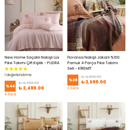
New Home Saçaklı Nakışlı Lüx
Floransa Nakışlı Jakarlı %100
Pike Takımı Çift Kişilik - PUDRA
Pamuk 4 Parça Pike Takımı
Seti - KİREMİT
1 değerlendirme
₺ 4,999.00
%
28
₺ 3,599.00
₺ 4,499.00
%
44
₺ 2,499.00
3 Renk
6 Renk