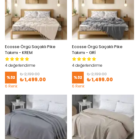
Ecosse Örgü Saçaklı Pike
Ecosse Örgü Saçaklı Pike
Takımı - KREM
Takımı - GRİ
4 değerlendirme
4 değerlendirme
₺ 2,199.00
₺ 2,199.00
%
32
%
32
₺ 1,499.00
₺ 1,499.00
6 Renk
6 Renk