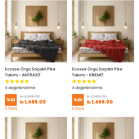
Ecosse Örgü Saçaklı Pike
Ecosse Örgü Saçaklı Pike
Takımı - ANTRASİT
Takımı - KİREMİT
4 değerlendirme
4 değerlendirme
₺ 2,199.00
₺ 2,199.00
%
32
%
32
₺ 1,499.00
₺ 1,499.00
6 Renk
6 Renk