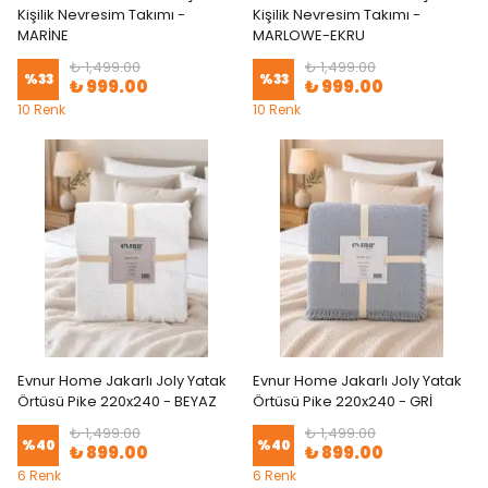
Kişilik Nevresim Takımı -
Kişilik Nevresim Takımı -
MARİNE
MARLOWE-EKRU
₺ 1,499.00
₺ 1,499.00
%
33
%
33
₺ 999.00
₺ 999.00
10 Renk
10 Renk
Evnur Home Jakarlı Joly Yatak
Evnur Home Jakarlı Joly Yatak
Örtüsü Pike 220x240 - BEYAZ
Örtüsü Pike 220x240 - GRİ
₺ 1,499.00
₺ 1,499.00
%
40
%
40
₺ 899.00
₺ 899.00
6 Renk
6 Renk