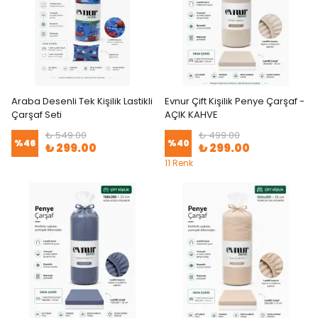
Araba Desenli Tek Kişilik Lastikli
Evnur Çift Kişilik Penye Çarşaf -
Çarşaf Seti
AÇIK KAHVE
₺ 549.00
₺ 499.00
%
46
%
40
₺ 299.00
₺ 299.00
11 Renk