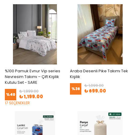
%100 Pamuk Evnur Vip series
Araba Desenli Pike Takımı Tek
Nevresim Takımı – Çift Kişilik
Kişilik
Kutulu Set - SARE
₺ 1,099.00
%
36
₺ 699.00
₺ 1,999.00
%
40
₺ 1,199.00
17 SEÇENEKLER