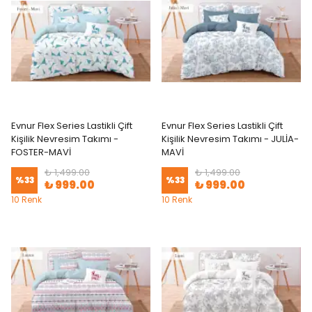
Evnur Flex Series Lastikli Çift
Evnur Flex Series Lastikli Çift
Kişilik Nevresim Takımı -
Kişilik Nevresim Takımı - JULİA-
FOSTER-MAVİ
MAVİ
₺ 1,499.00
₺ 1,499.00
%
33
%
33
₺ 999.00
₺ 999.00
10 Renk
10 Renk