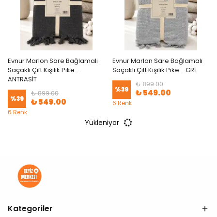
Evnur Marlon Sare Bağlamalı
Evnur Marlon Sare Bağlamalı
Saçaklı Çift Kişilik Pike -
Saçaklı Çift Kişilik Pike - GRİ
ANTRASİT
₺ 899.00
%
39
₺ 549.00
₺ 899.00
%
39
₺ 549.00
6 Renk
6 Renk
Yükleniyor
Kategoriler