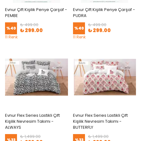
Evnur Çift Kişilik Penye Çarşaf -
Evnur Çift Kişilik Penye Çarşaf -
PEMBE
PUDRA
₺ 499.00
₺ 499.00
%
40
%
40
₺ 299.00
₺ 299.00
11 Renk
11 Renk
Evnur Flex Series Lastikli Çift
Evnur Flex Series Lastikli Çift
Kişilik Nevresim Takımı -
Kişilik Nevresim Takımı -
ALWAYS
BUTTERFLY
₺ 1,499.00
₺ 1,499.00
%
33
%
33