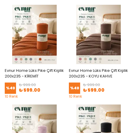
Evnur Home Lüks Pike Çift Kişilik
Evnur Home Lüks Pike Çift Kişilik
200x235 - KİREMİT
200x235 - KOYU KAHVE
₺ 999.00
₺ 999.00
%
40
%
40
₺ 599.00
₺ 599.00
10 Renk
10 Renk