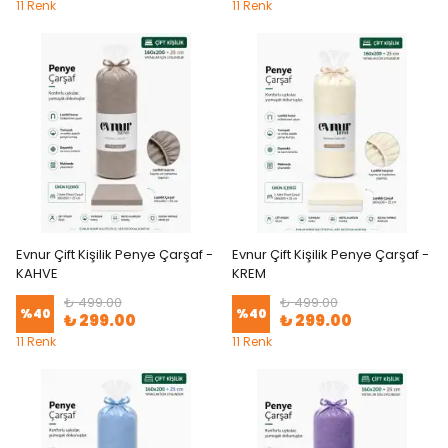
11 Renk
11 Renk
Evnur Çift Kişilik Penye Çarşaf -
Evnur Çift Kişilik Penye Çarşaf -
KAHVE
KREM
₺ 499.00
₺ 499.00
%
40
%
40
₺ 299.00
₺ 299.00
11 Renk
11 Renk