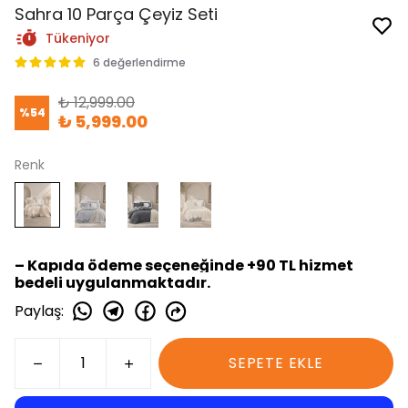
Sahra 10 Parça Çeyiz Seti
Tükeniyor
6 değerlendirme
₺ 12,999.00
%
54
₺ 5,999.00
Renk
– Kapıda ödeme seçeneğinde +90 TL hizmet
bedeli uygulanmaktadır.
Paylaş
:
SEPETE EKLE