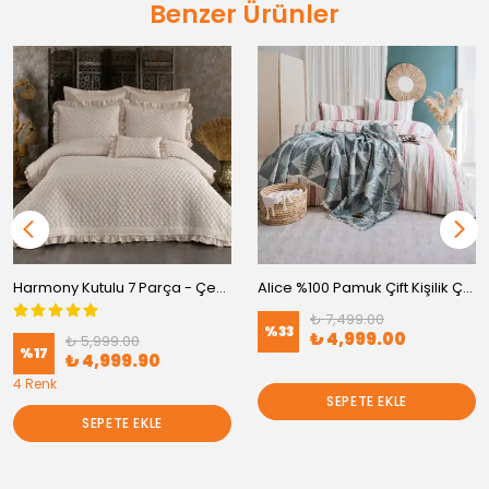
Benzer Ürünler
Harmony Kutulu 7 Parça - Çeyiz Yatak Örtüsü Takımı
Alice %100 Pamuk Çift Kişilik Çeyiz Seti Çizgili Nevresim Takımı Yatak Örtülü Set
₺ 7,499.00
%
33
₺ 4,999.00
₺ 5,999.00
%
17
₺ 4,999.90
4 Renk
SEPETE EKLE
SEPETE EKLE