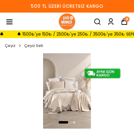
500 TL ÜZERI ÜCRETSIZ KARGO
0
🔔 1500₺'ye 150₺ / 2500₺'ye 250₺ / 3500₺'ye 350₺ SEPETTE İN
Çeyiz
Çeyiz Seti