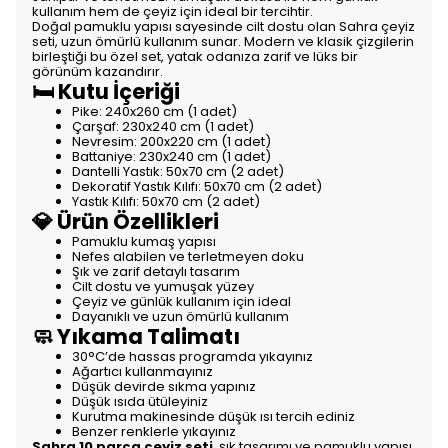
kullanım hem de çeyiz için ideal bir tercihtir.
Doğal pamuklu yapısı sayesinde cilt dostu olan Sahra çeyiz
seti, uzun ömürlü kullanım sunar. Modern ve klasik çizgilerin
birleştiği bu özel set, yatak odanıza zarif ve lüks bir
görünüm kazandırır.
🛏️ Kutu İçeriği
Pike: 240x260 cm (1 adet)
Çarşaf: 230x240 cm (1 adet)
Nevresim: 200x220 cm (1 adet)
Battaniye: 230x240 cm (1 adet)
Dantelli Yastık: 50x70 cm (2 adet)
Dekoratif Yastık Kılıfı: 50x70 cm (2 adet)
Yastık Kılıfı: 50x70 cm (2 adet)
💎 Ürün Özellikleri
Pamuklu kumaş yapısı
Nefes alabilen ve terletmeyen doku
Şık ve zarif detaylı tasarım
Cilt dostu ve yumuşak yüzey
Çeyiz ve günlük kullanım için ideal
Dayanıklı ve uzun ömürlü kullanım
🧼 Yıkama Talimatı
30°C’de hassas programda yıkayınız
Ağartıcı kullanmayınız
Düşük devirde sıkma yapınız
Düşük ısıda ütüleyiniz
Kurutma makinesinde düşük ısı tercih ediniz
Benzer renklerle yıkayınız
Sahra 10 parça çeyiz seti
, şık tasarımı ve pamuklu yapısı