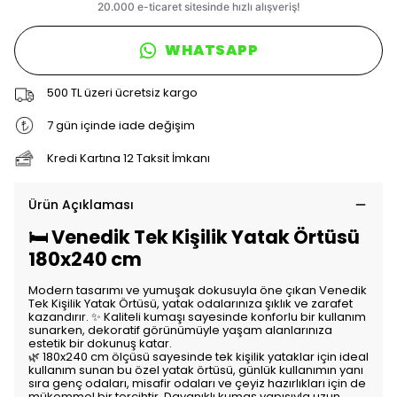
WHATSAPP
500 TL üzeri ücretsiz kargo
7 gün içinde iade değişim
Kredi Kartına 12 Taksit İmkanı
Ürün Açıklaması
🛏️ Venedik Tek Kişilik Yatak Örtüsü
180x240 cm
Modern tasarımı ve yumuşak dokusuyla öne çıkan Venedik
Tek Kişilik Yatak Örtüsü, yatak odalarınıza şıklık ve zarafet
kazandırır. ✨ Kaliteli kumaşı sayesinde konforlu bir kullanım
sunarken, dekoratif görünümüyle yaşam alanlarınıza
estetik bir dokunuş katar.
🌿 180x240 cm ölçüsü sayesinde tek kişilik yataklar için ideal
kullanım sunan bu özel yatak örtüsü, günlük kullanımın yanı
sıra genç odaları, misafir odaları ve çeyiz hazırlıkları için de
mükemmel bir tercihtir. Dayanıklı kumaş yapısıyla uzun