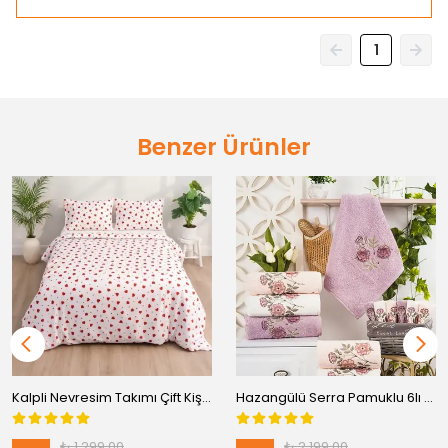
1
Benzer Ürünler
Kalpli Nevresim Takımı Çift Kişilik Pamuklu
Hazangülü Serra Pamuklu 6lı kutulu Havlu (50x90)
₺ 1,299.00
₺ 2,199.00