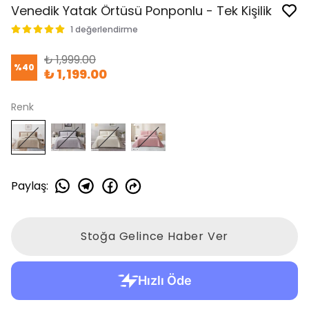
Venedik Yatak Örtüsü Ponponlu - Tek Kişilik
1 değerlendirme
₺ 1,999.00
%
40
₺ 1,199.00
Renk
Paylaş
:
Stoğa Gelince Haber Ver