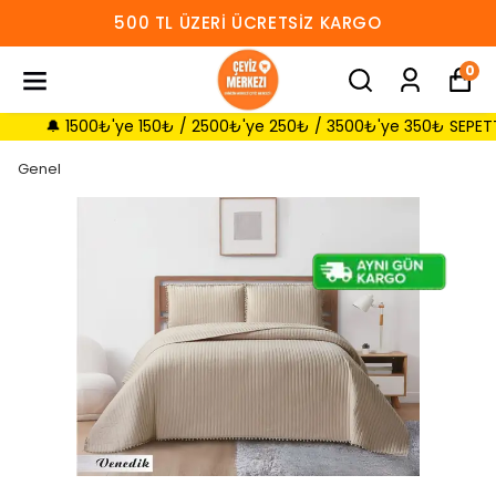
500 TL ÜZERI ÜCRETSIZ KARGO
0
🔔 1500₺'ye 150₺ / 2500₺'ye 250₺ / 3500₺'ye 350₺ SEPETTE İNDİ
Genel