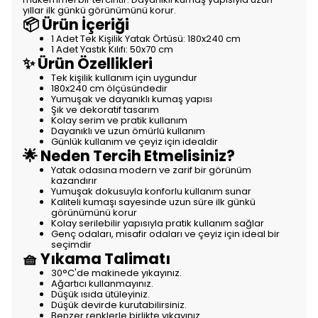
yıllar ilk günkü görünümünü korur.
📦 Ürün İçeriği
1 Adet Tek Kişilik Yatak Örtüsü: 180x240 cm
1 Adet Yastık Kılıfı: 50x70 cm
✨ Ürün Özellikleri
Tek kişilik kullanım için uygundur
180x240 cm ölçüsündedir
Yumuşak ve dayanıklı kumaş yapısı
Şık ve dekoratif tasarım
Kolay serim ve pratik kullanım
Dayanıklı ve uzun ömürlü kullanım
Günlük kullanım ve çeyiz için idealdir
🌟 Neden Tercih Etmelisiniz?
Yatak odasına modern ve zarif bir görünüm
kazandırır
Yumuşak dokusuyla konforlu kullanım sunar
Kaliteli kumaşı sayesinde uzun süre ilk günkü
görünümünü korur
Kolay serilebilir yapısıyla pratik kullanım sağlar
Genç odaları, misafir odaları ve çeyiz için ideal bir
seçimdir
🧺 Yıkama Talimatı
30°C'de makinede yıkayınız.
Ağartıcı kullanmayınız.
Düşük ısıda ütüleyiniz.
Düşük devirde kurutabilirsiniz.
Benzer renklerle birlikte yıkayınız.