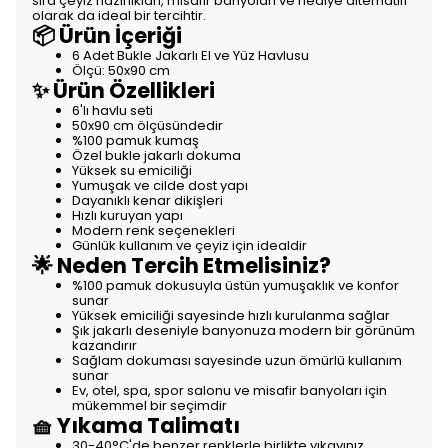
sıra çeyiz hazırlıkları, misafir banyoları ve hediye alternatifi
olarak da ideal bir tercihtir.
📦 Ürün İçeriği
6 Adet Bukle Jakarlı El ve Yüz Havlusu
Ölçü: 50x90 cm
✨ Ürün Özellikleri
6'lı havlu seti
50x90 cm ölçüsündedir
%100 pamuk kumaş
Özel bukle jakarlı dokuma
Yüksek su emiciliği
Yumuşak ve cilde dost yapı
Dayanıklı kenar dikişleri
Hızlı kuruyan yapı
Modern renk seçenekleri
Günlük kullanım ve çeyiz için idealdir
🌟 Neden Tercih Etmelisiniz?
%100 pamuk dokusuyla üstün yumuşaklık ve konfor
sunar
Yüksek emiciliği sayesinde hızlı kurulanma sağlar
Şık jakarlı deseniyle banyonuza modern bir görünüm
kazandırır
Sağlam dokuması sayesinde uzun ömürlü kullanım
sunar
Ev, otel, spa, spor salonu ve misafir banyoları için
mükemmel bir seçimdir
🧺 Yıkama Talimatı
30-40°C'de benzer renklerle birlikte yıkayınız.