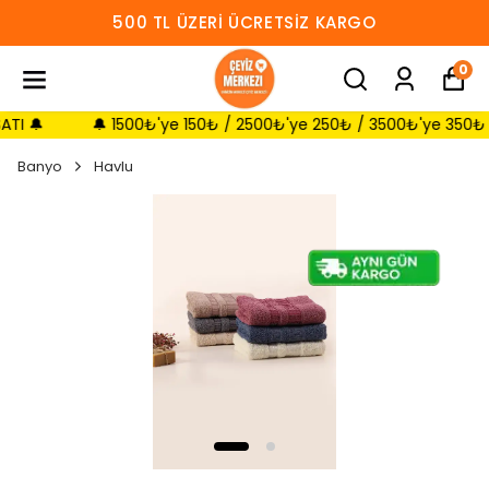
500 TL ÜZERI ÜCRETSIZ KARGO
0

🔔 1500₺'ye 150₺ / 2500₺'ye 250₺ / 3500₺'ye 350₺ SEPETT
Banyo
Havlu