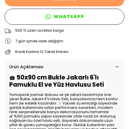
WHATSAPP
500 TL üzeri ücretsiz kargo
7 gün içinde iade değişim
Kredi Kartına 12 Taksit İmkanı
Ürün Açıklaması
🧺 50x90 cm Bukle Jakarlı 6'lı
Pamuklu El ve Yüz Havlusu Seti
Yumuşacık pamuk dokusu ve şık jakarlı tasarımıyla öne
çıkan Bukle Jakarlı 6'lı Havlu Seti, banyolarınıza hem konfor
hem de estetik kazandırır. ✨ Yüksek su emiciliği sayesinde
günlük kullanımda üstün performans sunarken, modern
renk seçenekleriyle banyo dekorasyonunu tamamlar.
🌿 %100 pamuklu yapısı sayesinde cilde nazik bir dokunuş
sağlayan bu özel havlu seti, dayanıklı dokumasıyla uzun
yıllar ilk günkü yumuşaklığını korur. Günlük kullanımın yanı