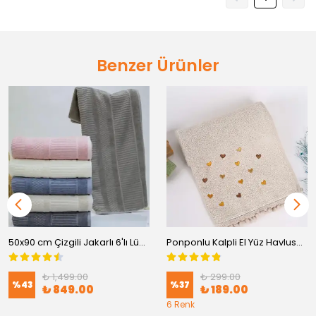
Benzer Ürünler
50x90 cm Çizgili Jakarlı 6'lı Lüks El & Yüz Havlusu Seti 6'lı
Ponponlu Kalpli El Yüz Havlusu 50x90
₺ 1,499.00
₺ 299.00
%
43
%
37
₺ 849.00
₺ 189.00
6 Renk