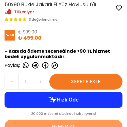
50x90 Bukle Jakarlı El Yüz Havlusu 6'lı
Tükeniyor
3 değerlendirme
₺ 999.00
%
50
₺ 499.00
– Kapıda ödeme seçeneğinde +90 TL hizmet
bedeli uygulanmaktadır.
Paylaş
:
SEPETE EKLE
HEMEN AL