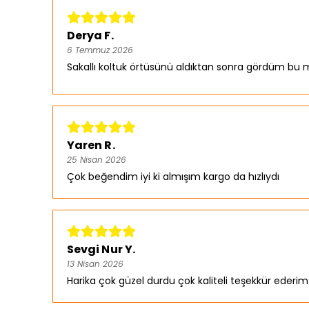
Derya F.
6 Temmuz 2026
Sakallı koltuk örtüsünü aldıktan sonra gördüm bu 
Yaren R.
25 Nisan 2026
Çok beğendim iyi ki almışım kargo da hızlıydı
Sevgi Nur Y.
13 Nisan 2026
Harika çok güzel durdu çok kaliteli teşekkür ederim