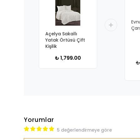
Evnu
Çar
Açelya Sakallı
Yatak Örtüsü Çift
Kişilik
₺ 1,799.00
₺
Yorumlar
5 değerlendirmeye göre