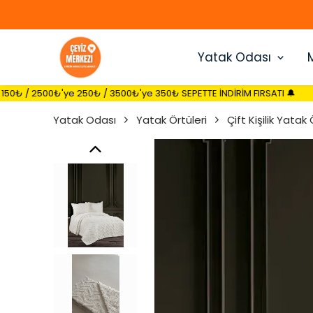
Yatak Odası
250₺ / 3500₺'ye 350₺ SEPETTE İNDİRİM FIRSATI 🔔
🔔 1500₺'ye 1
Yatak Odası
Yatak Örtüleri
Çift Kişilik Yatak