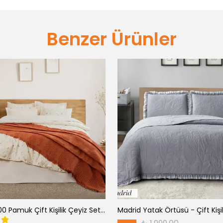
Benzer Ürünler
Marvin %100 Pamuk Çift Kişilik Çeyiz Seti Çiçek Desenli Nevresim Takımı Yatak Örtülü Set
Madrid Yatak Örtüsü - Çift Kişil