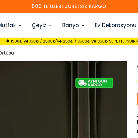
HEMEN ÜYE OL 30 TL İNDIRIM KAZAN
Mutfak
Çeyiz
Banyo
Ev Dekorasyonu
50₺ / 2500₺'ye 250₺ / 3500₺'ye 350₺ SEPETTE İNDİRİM FIRSATI 🔔
 Örtüsü