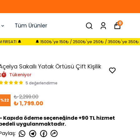
0
Tüm Ürünler
🔔 1500₺'ye 150₺ / 2500₺'ye 250₺ / 3500₺'ye 350₺ SEPETTE İNDİRİM FI
Açelya Sakallı Yatak Örtüsü Çift Kişilik
Tükeniyor
5 değerlendirme
₺ 2,299.00
%
22
₺ 1,799.00
– Kapıda ödeme seçeneğinde +90 TL hizmet
bedeli uygulanmaktadır.
Paylaş
: