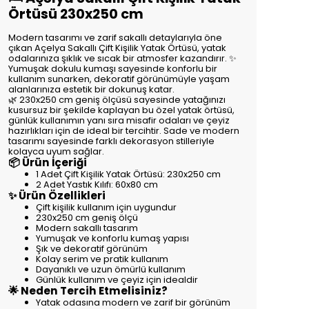
Örtüsü 230x250 cm
Modern tasarımı ve zarif sakallı detaylarıyla öne
çıkan Açelya Sakallı Çift Kişilik Yatak Örtüsü, yatak
odalarınıza şıklık ve sıcak bir atmosfer kazandırır. ✨
Yumuşak dokulu kumaşı sayesinde konforlu bir
kullanım sunarken, dekoratif görünümüyle yaşam
alanlarınıza estetik bir dokunuş katar.
🌿 230x250 cm geniş ölçüsü sayesinde yatağınızı
kusursuz bir şekilde kaplayan bu özel yatak örtüsü,
günlük kullanımın yanı sıra misafir odaları ve çeyiz
hazırlıkları için de ideal bir tercihtir. Sade ve modern
tasarımı sayesinde farklı dekorasyon stilleriyle
kolayca uyum sağlar.
📦 Ürün İçeriği
1 Adet Çift Kişilik Yatak Örtüsü: 230x250 cm
2 Adet Yastık Kılıfı: 60x80 cm
✨ Ürün Özellikleri
Çift kişilik kullanım için uygundur
230x250 cm geniş ölçü
Modern sakallı tasarım
Yumuşak ve konforlu kumaş yapısı
Şık ve dekoratif görünüm
Kolay serim ve pratik kullanım
Dayanıklı ve uzun ömürlü kullanım
Günlük kullanım ve çeyiz için idealdir
🌟 Neden Tercih Etmelisiniz?
Yatak odasına modern ve zarif bir görünüm