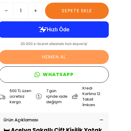
SEPETE EKLE
HEMEN AL
WHATSAPP
Kredi
500 TL üzeri
7 gün
Kartına 12
ücretsiz
içinde iade
Taksit
kargo
değişim
İmkanı
Ürün Açıklaması
🛏️ Açelya Sakallı Çift Kişilik Yatak