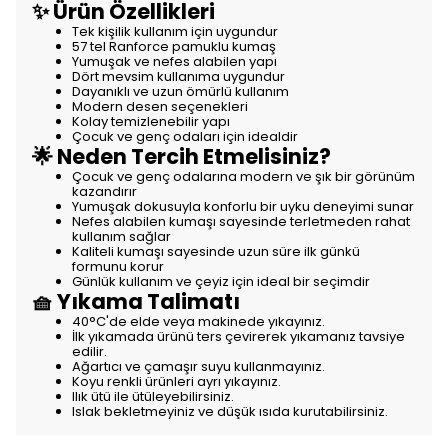
✨ Ürün Özellikleri
Tek kişilik kullanım için uygundur
57 tel Ranforce pamuklu kumaş
Yumuşak ve nefes alabilen yapı
Dört mevsim kullanıma uygundur
Dayanıklı ve uzun ömürlü kullanım
Modern desen seçenekleri
Kolay temizlenebilir yapı
Çocuk ve genç odaları için idealdir
🌟 Neden Tercih Etmelisiniz?
Çocuk ve genç odalarına modern ve şık bir görünüm
kazandırır
Yumuşak dokusuyla konforlu bir uyku deneyimi sunar
Nefes alabilen kumaşı sayesinde terletmeden rahat
kullanım sağlar
Kaliteli kumaşı sayesinde uzun süre ilk günkü
formunu korur
Günlük kullanım ve çeyiz için ideal bir seçimdir
🧺 Yıkama Talimatı
40°C'de elde veya makinede yıkayınız.
İlk yıkamada ürünü ters çevirerek yıkamanız tavsiye
edilir.
Ağartıcı ve çamaşır suyu kullanmayınız.
Koyu renkli ürünleri ayrı yıkayınız.
Ilık ütü ile ütüleyebilirsiniz.
Islak bekletmeyiniz ve düşük ısıda kurutabilirsiniz.