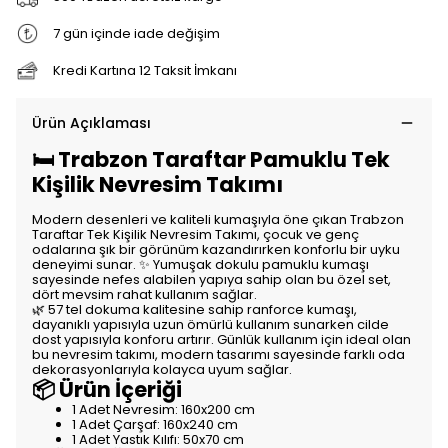
7 gün içinde iade değişim
Kredi Kartına 12 Taksit İmkanı
Ürün Açıklaması
🛏️ Trabzon Taraftar Pamuklu Tek
Kişilik Nevresim Takımı
Modern desenleri ve kaliteli kumaşıyla öne çıkan Trabzon
Taraftar Tek Kişilik Nevresim Takımı, çocuk ve genç
odalarına şık bir görünüm kazandırırken konforlu bir uyku
deneyimi sunar. ✨ Yumuşak dokulu pamuklu kumaşı
sayesinde nefes alabilen yapıya sahip olan bu özel set,
dört mevsim rahat kullanım sağlar.
🌿 57 tel dokuma kalitesine sahip ranforce kumaşı,
dayanıklı yapısıyla uzun ömürlü kullanım sunarken cilde
dost yapısıyla konforu artırır. Günlük kullanım için ideal olan
bu nevresim takımı, modern tasarımı sayesinde farklı oda
dekorasyonlarıyla kolayca uyum sağlar.
📦 Ürün İçeriği
1 Adet Nevresim: 160x200 cm
1 Adet Çarşaf: 160x240 cm
1 Adet Yastık Kılıfı: 50x70 cm