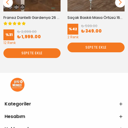
Fransız Dantelli Gardenya 26 Parça Yemek Takımı
Saçak Baskılı Masa Örtüsü 160x220 cm
₺ 599.00
%
42
₺ 349.00
₺ 2,899.00
%
31
₺ 1,999.00
2 Renk
12 Renk
SEPETE EKLE
SEPETE EKLE
Kategoriler
Hesabım