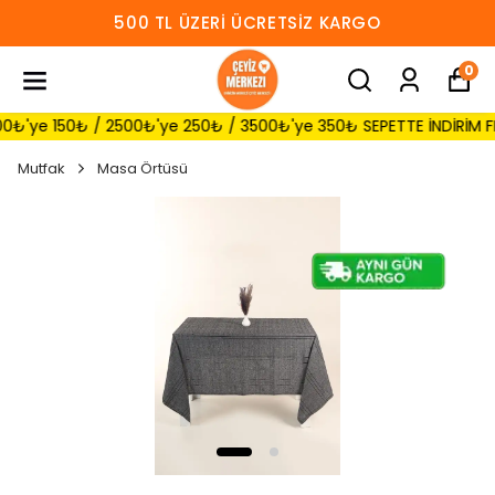
500 TL ÜZERI ÜCRETSIZ KARGO
0
ye 150₺ / 2500₺'ye 250₺ / 3500₺'ye 350₺ SEPETTE İNDİRİM FIRSAT
Mutfak
Masa Örtüsü