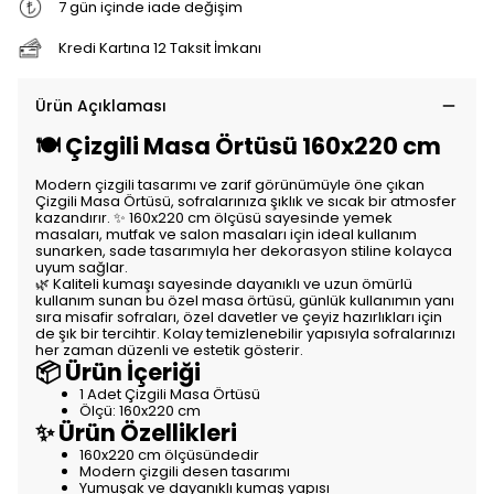
7 gün içinde iade değişim
Kredi Kartına 12 Taksit İmkanı
Ürün Açıklaması
🍽️ Çizgili Masa Örtüsü 160x220 cm
Modern çizgili tasarımı ve zarif görünümüyle öne çıkan
Çizgili Masa Örtüsü, sofralarınıza şıklık ve sıcak bir atmosfer
kazandırır. ✨ 160x220 cm ölçüsü sayesinde yemek
masaları, mutfak ve salon masaları için ideal kullanım
sunarken, sade tasarımıyla her dekorasyon stiline kolayca
uyum sağlar.
🌿 Kaliteli kumaşı sayesinde dayanıklı ve uzun ömürlü
kullanım sunan bu özel masa örtüsü, günlük kullanımın yanı
sıra misafir sofraları, özel davetler ve çeyiz hazırlıkları için
de şık bir tercihtir. Kolay temizlenebilir yapısıyla sofralarınızı
her zaman düzenli ve estetik gösterir.
📦 Ürün İçeriği
1 Adet Çizgili Masa Örtüsü
Ölçü: 160x220 cm
✨ Ürün Özellikleri
160x220 cm ölçüsündedir
Modern çizgili desen tasarımı
Yumuşak ve dayanıklı kumaş yapısı