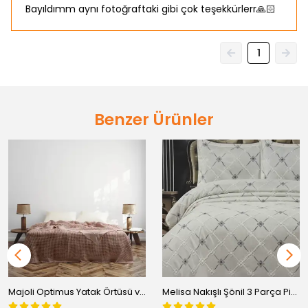
Bayıldımm aynı fotoğraftaki gibi çok teşekkürlerr🙏🏻
1
Benzer Ürünler
Majoli Optimus Yatak Örtüsü ve Pike Çift Kişilik Kutulu %100 Pamuk 240x260
Melisa Nakışlı Şönil 3 Parça Pike Takımı – Çift Kişilik ( Kutulu)