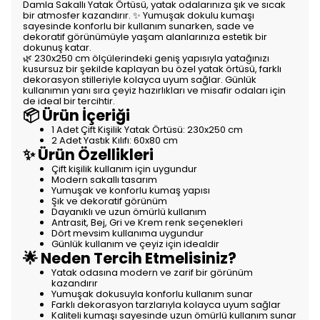
Damla Sakallı Yatak Örtüsü, yatak odalarınıza şık ve sıcak
bir atmosfer kazandırır. ✨ Yumuşak dokulu kumaşı
sayesinde konforlu bir kullanım sunarken, sade ve
dekoratif görünümüyle yaşam alanlarınıza estetik bir
dokunuş katar.
🌿 230x250 cm ölçülerindeki geniş yapısıyla yatağınızı
kusursuz bir şekilde kaplayan bu özel yatak örtüsü, farklı
dekorasyon stilleriyle kolayca uyum sağlar. Günlük
kullanımın yanı sıra çeyiz hazırlıkları ve misafir odaları için
de ideal bir tercihtir.
📦 Ürün İçeriği
1 Adet Çift Kişilik Yatak Örtüsü: 230x250 cm
2 Adet Yastık Kılıfı: 60x80 cm
✨ Ürün Özellikleri
Çift kişilik kullanım için uygundur
Modern sakallı tasarım
Yumuşak ve konforlu kumaş yapısı
Şık ve dekoratif görünüm
Dayanıklı ve uzun ömürlü kullanım
Antrasit, Bej, Gri ve Krem renk seçenekleri
Dört mevsim kullanıma uygundur
Günlük kullanım ve çeyiz için idealdir
🌟 Neden Tercih Etmelisiniz?
Yatak odasına modern ve zarif bir görünüm
kazandırır
Yumuşak dokusuyla konforlu kullanım sunar
Farklı dekorasyon tarzlarıyla kolayca uyum sağlar
Kaliteli kumaşı sayesinde uzun ömürlü kullanım sunar