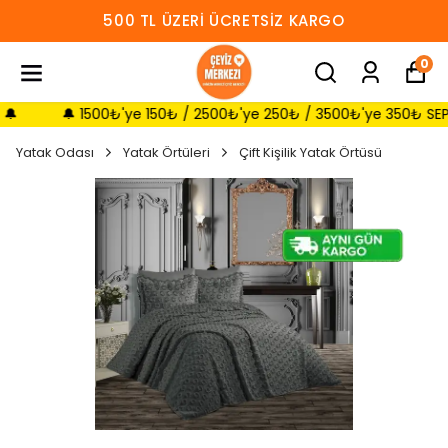
500 TL ÜZERI ÜCRETSIZ KARGO
0
🔔 1500₺'ye 150₺ / 2500₺'ye 250₺ / 3500₺'ye 350₺ SEPETTE İN
Yatak Odası
Yatak Örtüleri
Çift Kişilik Yatak Örtüsü