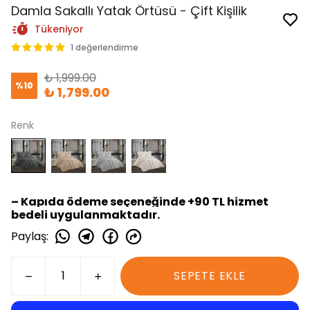
Damla Sakallı Yatak Örtüsü - Çift Kişilik
Tükeniyor
1 değerlendirme
₺ 1,999.00
%
10
₺ 1,799.00
Renk
– Kapıda ödeme seçeneğinde +90 TL hizmet
bedeli uygulanmaktadır.
Paylaş
:
SEPETE EKLE