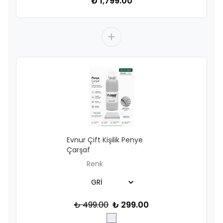
₺ 1,799.00
Evnur Çift Kişilik Penye
Çarşaf
Renk
₺ 499.00
₺ 299.00