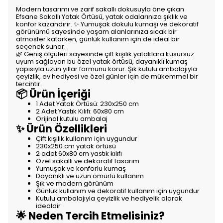
Modern tasarımı ve zarif sakallı dokusuyla öne çıkan
Efsane Sakallı Yatak Örtüsü, yatak odalarınıza şıklık ve
konfor kazandırır. ✨ Yumuşak dokulu kumaşı ve dekoratif
görünümü sayesinde yaşam alanlarınıza sıcak bir
atmosfer katarken, günlük kullanım için de ideal bir
seçenek sunar.
🌿 Geniş ölçüleri sayesinde çift kişilik yataklara kusursuz
uyum sağlayan bu özel yatak örtüsü, dayanıklı kumaş
yapısıyla uzun yıllar formunu korur. Şık kutulu ambalajıyla
çeyizlik, ev hediyesi ve özel günler için de mükemmel bir
tercihtir.
📦 Ürün İçeriği
1 Adet Yatak Örtüsü: 230x250 cm
2 Adet Yastık Kılıfı: 60x80 cm
Orijinal kutulu ambalaj
✨ Ürün Özellikleri
Çift kişilik kullanım için uygundur
230x250 cm yatak örtüsü
2 adet 60x80 cm yastık kılıfı
Özel sakallı ve dekoratif tasarım
Yumuşak ve konforlu kumaş
Dayanıklı ve uzun ömürlü kullanım
Şık ve modern görünüm
Günlük kullanım ve dekoratif kullanım için uygundur
Kutulu ambalajıyla çeyizlik ve hediyelik olarak
idealdir
🌟 Neden Tercih Etmelisiniz?