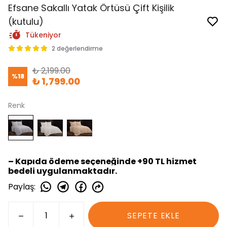
Efsane Sakallı Yatak Örtüsü Çift Kişilik
(kutulu)
Tükeniyor
2 değerlendirme
₺ 2,199.00
%
18
₺ 1,799.00
Renk
– Kapıda ödeme seçeneğinde +90 TL hizmet
bedeli uygulanmaktadır.
Paylaş
:
SEPETE EKLE