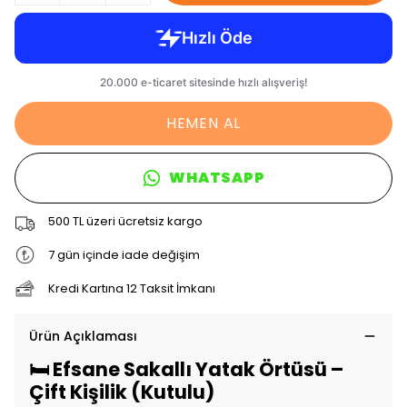
HEMEN AL
WHATSAPP
500 TL üzeri ücretsiz kargo
7 gün içinde iade değişim
Kredi Kartına 12 Taksit İmkanı
Ürün Açıklaması
🛏️ Efsane Sakallı Yatak Örtüsü –
Çift Kişilik (Kutulu)