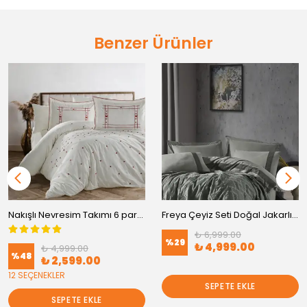
Benzer Ürünler
Nakışlı Nevresim Takımı 6 parça - Çift Kişilik
Freya Çeyiz Seti Doğal Jakarlı Dokuma %100 Pamuk 7 Parça Yatak Odası Seti
₺ 6,999.00
%
29
₺ 4,999.00
₺ 4,999.00
%
48
₺ 2,599.00
12 SEÇENEKLER
SEPETE EKLE
SEPETE EKLE