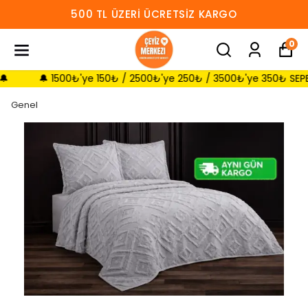
500 TL ÜZERI ÜCRETSIZ KARGO
0
🔔 1500₺'ye 150₺ / 2500₺'ye 250₺ / 3500₺'ye 350₺ SEPETTE İND
Genel