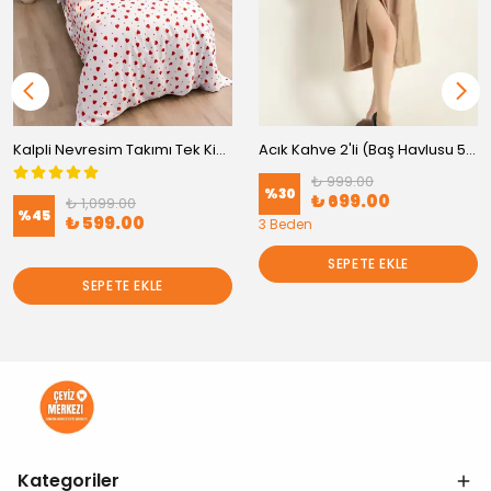
Kalpli Nevresim Takımı Tek Kişilik Pamuklu
Acık Kahve 2'li (Baş Havlusu 50x90 Havlu + Bornoz )
₺ 999.00
%
30
₺ 699.00
₺ 1,099.00
%
45
₺ 599.00
3 Beden
SEPETE EKLE
SEPETE EKLE
Kategoriler