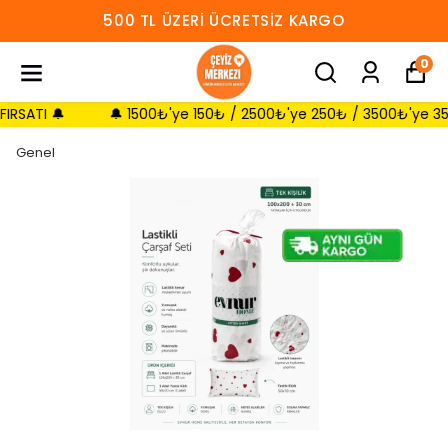
500 TL ÜZERI ÜCRETSIZ KARGO
0
TI 🔔
🔔 1500₺'ye 150₺ / 2500₺'ye 250₺ / 3500₺'ye 350₺ SE
Genel