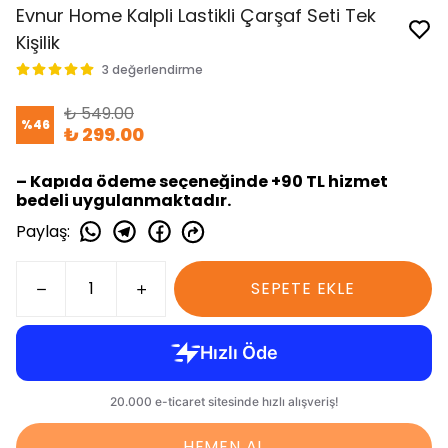
Evnur Home Kalpli Lastikli Çarşaf Seti Tek
Kişilik
3 değerlendirme
₺ 549.00
%
46
₺ 299.00
– Kapıda ödeme seçeneğinde +90 TL hizmet
bedeli uygulanmaktadır.
Paylaş
:
SEPETE EKLE
HEMEN AL