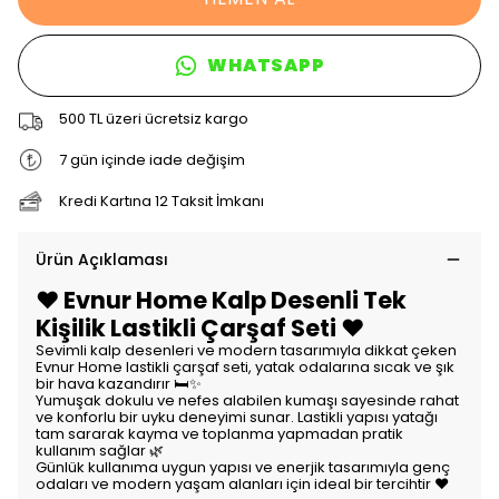
WHATSAPP
500 TL üzeri ücretsiz kargo
7 gün içinde iade değişim
Kredi Kartına 12 Taksit İmkanı
Ürün Açıklaması
❤️ Evnur Home Kalp Desenli Tek
Kişilik Lastikli Çarşaf Seti ❤️
Sevimli kalp desenleri ve modern tasarımıyla dikkat çeken
Evnur Home lastikli çarşaf seti, yatak odalarına sıcak ve şık
bir hava kazandırır 🛏️✨
Yumuşak dokulu ve nefes alabilen kumaşı sayesinde rahat
ve konforlu bir uyku deneyimi sunar. Lastikli yapısı yatağı
tam sararak kayma ve toplanma yapmadan pratik
kullanım sağlar 🌿
Günlük kullanıma uygun yapısı ve enerjik tasarımıyla genç
odaları ve modern yaşam alanları için ideal bir tercihtir ❤️