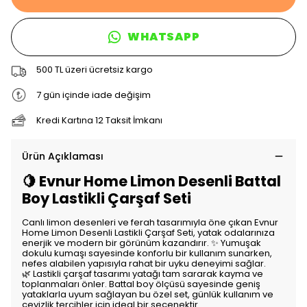
WHATSAPP
500 TL üzeri ücretsiz kargo
7 gün içinde iade değişim
Kredi Kartına 12 Taksit İmkanı
Ürün Açıklaması
🍋 Evnur Home Limon Desenli Battal
Boy Lastikli Çarşaf Seti
Canlı limon desenleri ve ferah tasarımıyla öne çıkan Evnur
Home Limon Desenli Lastikli Çarşaf Seti, yatak odalarınıza
enerjik ve modern bir görünüm kazandırır. ✨ Yumuşak
dokulu kumaşı sayesinde konforlu bir kullanım sunarken,
nefes alabilen yapısıyla rahat bir uyku deneyimi sağlar.
🌿 Lastikli çarşaf tasarımı yatağı tam sararak kayma ve
toplanmaları önler. Battal boy ölçüsü sayesinde geniş
yataklarla uyum sağlayan bu özel set, günlük kullanım ve
çeyizlik tercihler için ideal bir seçenektir.