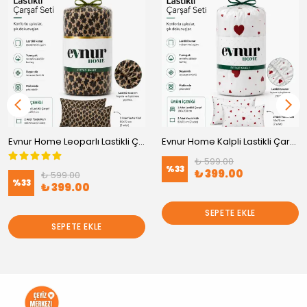
Evnur Home Leoparlı Lastikli Çarşaf Seti Battal Boy
Evnur Home Kalpli Lastikli Çarşaf Seti Battal Boy
₺ 599.00
%
33
₺ 399.00
₺ 599.00
%
33
₺ 399.00
SEPETE EKLE
SEPETE EKLE