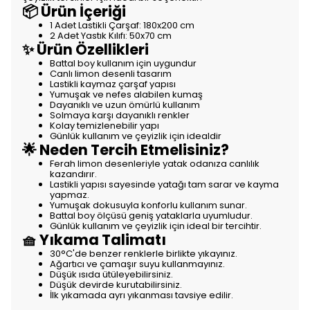
📦 Ürün İçeriği
1 Adet Lastikli Çarşaf: 180x200 cm
2 Adet Yastık Kılıfı: 50x70 cm
✨ Ürün Özellikleri
Battal boy kullanım için uygundur
Canlı limon desenli tasarım
Lastikli kaymaz çarşaf yapısı
Yumuşak ve nefes alabilen kumaş
Dayanıklı ve uzun ömürlü kullanım
Solmaya karşı dayanıklı renkler
Kolay temizlenebilir yapı
Günlük kullanım ve çeyizlik için idealdir
🌟 Neden Tercih Etmelisiniz?
Ferah limon desenleriyle yatak odanıza canlılık
kazandırır.
Lastikli yapısı sayesinde yatağı tam sarar ve kayma
yapmaz.
Yumuşak dokusuyla konforlu kullanım sunar.
Battal boy ölçüsü geniş yataklarla uyumludur.
Günlük kullanım ve çeyizlik için ideal bir tercihtir.
🧺 Yıkama Talimatı
30°C'de benzer renklerle birlikte yıkayınız.
Ağartıcı ve çamaşır suyu kullanmayınız.
Düşük ısıda ütüleyebilirsiniz.
Düşük devirde kurutabilirsiniz.
İlk yıkamada ayrı yıkanması tavsiye edilir.