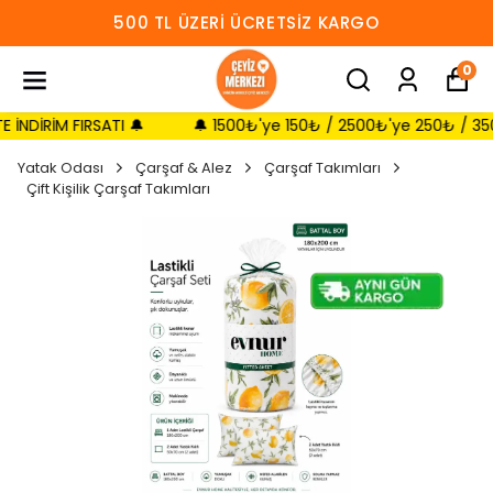
500 TL ÜZERI ÜCRETSIZ KARGO
0
RİM FIRSATI 🔔
🔔 1500₺'ye 150₺ / 2500₺'ye 250₺ / 3500₺'y
Yatak Odası
Çarşaf & Alez
Çarşaf Takımları
Çift Kişilik Çarşaf Takımları