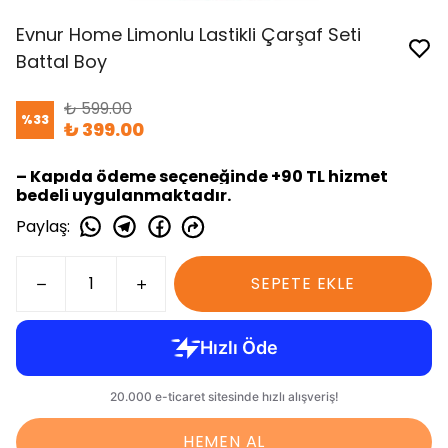
Evnur Home Limonlu Lastikli Çarşaf Seti
Battal Boy
₺ 599.00
%
33
₺ 399.00
– Kapıda ödeme seçeneğinde +90 TL hizmet
bedeli uygulanmaktadır.
Paylaş
:
SEPETE EKLE
HEMEN AL