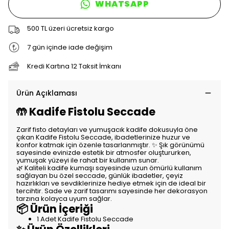
WHATSAPP
500 TL üzeri ücretsiz kargo
7 gün içinde iade değişim
Kredi Kartına 12 Taksit İmkanı
Ürün Açıklaması
🤲 Kadife Fistolu Seccade
Zarif fisto detayları ve yumuşacık kadife dokusuyla öne
çıkan Kadife Fistolu Seccade, ibadetlerinize huzur ve
konfor katmak için özenle tasarlanmıştır. ✨ Şık görünümü
sayesinde evinizde estetik bir atmosfer oluştururken,
yumuşak yüzeyi ile rahat bir kullanım sunar.
🌿 Kaliteli kadife kumaşı sayesinde uzun ömürlü kullanım
sağlayan bu özel seccade, günlük ibadetler, çeyiz
hazırlıkları ve sevdiklerinize hediye etmek için de ideal bir
tercihtir. Sade ve zarif tasarımı sayesinde her dekorasyon
tarzına kolayca uyum sağlar.
📦 Ürün İçeriği
1 Adet Kadife Fistolu Seccade