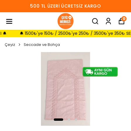
500 TL ÜZERI ÜCRETSIZ KARGO
0
🔔 1500₺'ye 150₺ / 2500₺'ye 250₺ / 3500₺'ye 350₺ SEPETTE 
Çeyiz
Seccade ve Bohça