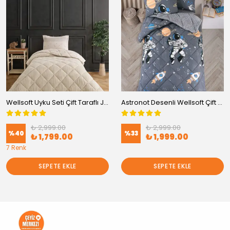
Wellsoft Uyku Seti Çift Taraflı Jakarlı 3 Parça - Tek Kişilik
Astronot Desenli Wellsoft Çift Taraflı 4 Mevsim Yorgan Seti 3 Parça - Tek Kişilik
₺ 2,999.00
₺ 2,999.00
%
40
%
33
₺ 1,799.00
₺ 1,999.00
7 Renk
SEPETE EKLE
SEPETE EKLE