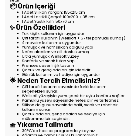
settir.
📦 Ürün İçeriği
1 Adet Silikon Yorgan: 155x215 cm
1 Adet Lastikli Çarşaf: 100x200 + 35 cm
1 Adet Yastık Kılıfı: 50x70 cm
✨ Ürün Özellikleri
Tek kişilik kullanım için uygundur
Çift taraflı kullanım (Wellsoft + 57 tel pamuklu kumaş)
4 mevsim kullanıma uygundur
Yumuşak ve hafif silikon dolgulu yapı
Nefes alabilen ve cilt dostu kumaş
Ultra yumuşak Wellsoft yüzey
Konforlu ve sıcak tutan yapı
Prenses desenli şık tasarım
Çocuk ve genç odaları için idealdir
Günlük kullanım ve hediye için uygundur
🌟 Neden Tercih Etmelisiniz?
Çift taraflı tasarımı sayesinde farklı kullanım
seçenekleri sunar.
Wellsoft yüzeyiyle yumuşacık bir uyku konforu sağlar.
Pamuklu yüzeyi sayesinde nefes alır ve terletmez.
Silikon dolgusu sayesinde hafif, sıcak ve rahat bir
kullanım sunar.
Çocuk odaları, genç odaları ve hediye için
mükemmel bir seçimdir.
🧺 Yıkama Talimatı
30°C'de hassas programda yıkayınız.
Ağartıcı ve çamaşır suyu kullanmayınız.