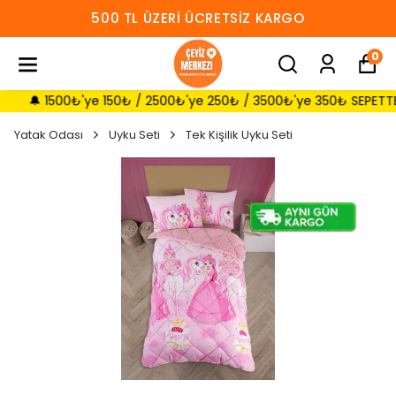
500 TL ÜZERI ÜCRETSIZ KARGO
0
 1500₺'ye 150₺ / 2500₺'ye 250₺ / 3500₺'ye 350₺ SEPETTE İNDİRİ
Yatak Odası
Uyku Seti
Tek Kişilik Uyku Seti