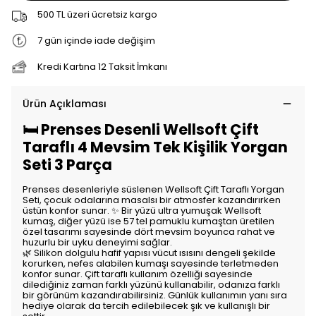
500 TL üzeri ücretsiz kargo
7 gün içinde iade değişim
Kredi Kartına 12 Taksit İmkanı
Ürün Açıklaması
🛏️ Prenses Desenli Wellsoft Çift
Taraflı 4 Mevsim Tek Kişilik Yorgan
Seti 3 Parça
Prenses desenleriyle süslenen Wellsoft Çift Taraflı Yorgan
Seti, çocuk odalarına masalsı bir atmosfer kazandırırken
üstün konfor sunar. ✨ Bir yüzü ultra yumuşak Wellsoft
kumaş, diğer yüzü ise 57 tel pamuklu kumaştan üretilen
özel tasarımı sayesinde dört mevsim boyunca rahat ve
huzurlu bir uyku deneyimi sağlar.
🌿 Silikon dolgulu hafif yapısı vücut ısısını dengeli şekilde
korurken, nefes alabilen kumaşı sayesinde terletmeden
konfor sunar. Çift taraflı kullanım özelliği sayesinde
dilediğiniz zaman farklı yüzünü kullanabilir, odanıza farklı
bir görünüm kazandırabilirsiniz. Günlük kullanımın yanı sıra
hediye olarak da tercih edilebilecek şık ve kullanışlı bir