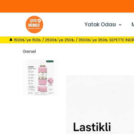
Yatak Odası
e 150₺ / 2500₺'ye 250₺ / 3500₺'ye 350₺ SEPETTE İNDİRİM FIRSATI 🔔
Genel