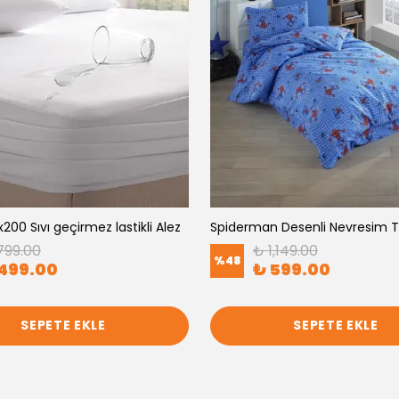
200 Sıvı geçirmez lastikli Alez
799.00
₺ 1,149.00
%
48
499.00
₺ 599.00
SEPETE EKLE
SEPETE EKLE