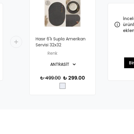
İncel
ürünl
eklen
Hasır 6'lı Supla Amerikan
Servisi 32x32
Renk
Bi
₺ 499.00
₺ 299.00