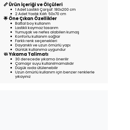
📏 Ürün İçeriği ve Ölçüleri
1 Adet Lastikli Çarşaf: 180x200 cm
2 Adet Yastık Kılıfı: 50x70 cm
🌟 Öne Çıkan Özellikler
Battal boy kullanım
Lastikli kaymaz tasarım
Yumuşak ve nefes alabilen kumaş
Konforlu kullanım sağlar
Farklı renk seçenekleri
Dayanıklı ve uzun ömürlü yapı
Günlük kullanıma uygundur
🧼 Yıkama Talimatı
30 derecede yıkama önerilir
Çamaşır suyu kullanılmamalıdır
Düşük ısıda ütülenebilir
Uzun ömürlü kullanım için benzer renklerle
yıkayınız