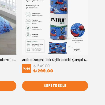
Spiderman Desenli Nevresim Takımı Pamuklu - Tek Kişilik
Araba Desenli Tek Kişilik Lastikli Çarşaf Seti
₺ 549.00
%
46
₺ 299.00
%
40
9 SEÇE
SEPETE EKLE