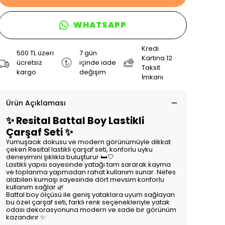
WHATSAPP
Kredi
500 TL üzeri
7 gün
Kartına 12
ücretsiz
içinde iade
Taksit
kargo
değişim
İmkanı
Ürün Açıklaması
✨ Resital Battal Boy Lastikli
Çarşaf Seti ✨
Yumuşacık dokusu ve modern görünümüyle dikkat
çeken Resital lastikli çarşaf seti, konforlu uyku
deneyimini şıklıkla buluşturur 🛏️🤍
Lastikli yapısı sayesinde yatağı tam sararak kayma
ve toplanma yapmadan rahat kullanım sunar. Nefes
alabilen kumaşı sayesinde dört mevsim konforlu
kullanım sağlar 🌿
Battal boy ölçüsü ile geniş yataklara uyum sağlayan
bu özel çarşaf seti, farklı renk seçenekleriyle yatak
odası dekorasyonuna modern ve sade bir görünüm
kazandırır ✨