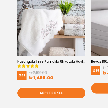
Hazangülü İmre Pamuklu 6lı kutulu Havlu (50x90)
Beyaz 160x
₺ 
%
38
₺ 2,199.00
₺ 
%
32
₺ 1,499.00
SEPETE EKLE