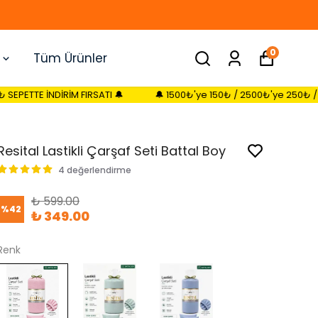
0
Tüm Ürünler
M FIRSATI 🔔
🔔 1500₺'ye 150₺ / 2500₺'ye 250₺ / 3500₺'ye 350₺ 
Resital Lastikli Çarşaf Seti Battal Boy
4 değerlendirme
₺ 599.00
%
42
₺ 349.00
Renk