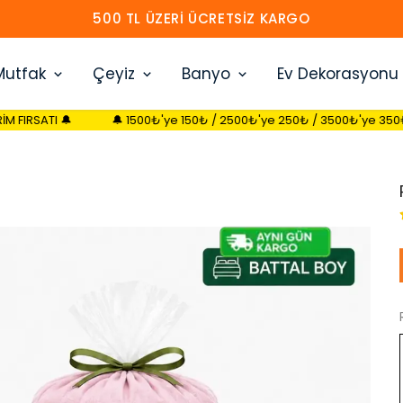
HEMEN ÜYE OL 30 TL İNDIRIM KAZAN
Mutfak
Çeyiz
Banyo
Ev Dekorasyonu
🔔 1500₺'ye 150₺ / 2500₺'ye 250₺ / 3500₺'ye 350₺ SEPETTE İNDİRİ