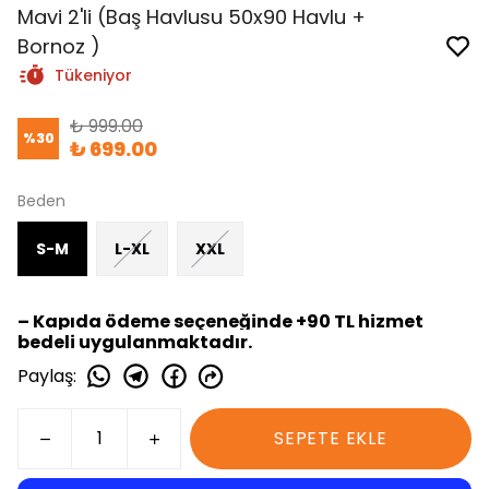
Mavi 2'li (Baş Havlusu 50x90 Havlu +
Bornoz )
Tükeniyor
₺ 999.00
%
30
₺ 699.00
Beden
S-M
L-XL
XXL
– Kapıda ödeme seçeneğinde +90 TL hizmet
bedeli uygulanmaktadır.
Paylaş
:
SEPETE EKLE