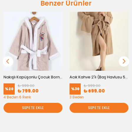
Benzer Ürünler
Nakışlı Kapüşonlu Çocuk Bornoz
Acık Kahve 2'li (Baş Havlusu 50x90 Havlu + Bornoz )
₺ 999.00
₺ 999.00
%
20
%
30
₺ 799.00
₺ 699.00
4 Beden 6 Renk
3 Beden
SEPETE EKLE
SEPETE EKLE