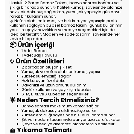
Havlulu 2 Parça Bornoz Takımı, banyo sonrası konforu ve
şıklığı bir arada sunar. ✨ Kaliteli kumaşı sayesinde cildinize
nazik bir dokunuş sağlarken, yumuşak yapısıyla gün boyu
rahat bir kullanım sunar.
🌿 Nefes alabilen kumaşı ve hızlı kuruyan yapısıyla pratik
kullanım sağlayan bu özel bornoz takımı, günlük kullanımın
yanı sıra çeyiz hazırlıkları ve hediye seçenekleri için de
ideal bir tercihtir. Modern ve sade tasarımı sayesinde her
zevke hitap eder.
📦 Ürün İçeriği
1 Adet Bornoz
1 Adet Baş Havlusu
✨ Ürün Özellikleri
2 parçadan oluşan şık set
Yumuşak ve nefes alabilen kumaş yapısı
Yüksek su emiciliği sağlar
Hızlı kuruyan özel doku
Dayanıklı ve uzun ömürlü kullanım
Günlük kullanım ve çeyiz için idealdir
S-M, L-XL ve XXL beden seçenekleri
🌟 Neden Tercih Etmelisiniz?
Banyo sonrası maksimum konfor sağlar
Yumuşak dokusuyla cildi nazikçe sarar
Yüksek emiciliği sayesinde hızlı kurulanma sunar
Şık ve modern tasarımıyla banyonuza zarafet katar
Çeyiz ve hediye alternatifi olarak tercih edilebilir
🧺 Yıkama Talimatı