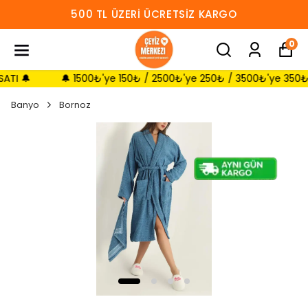
500 TL ÜZERI ÜCRETSIZ KARGO
0

🔔 1500₺'ye 150₺ / 2500₺'ye 250₺ / 3500₺'ye 350₺ SEPETT
Banyo
Bornoz