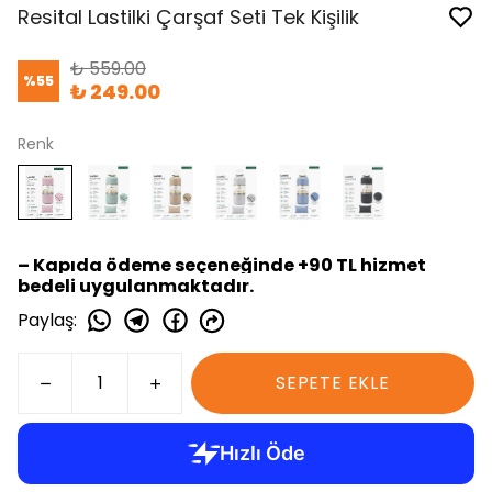
Resital Lastilki Çarşaf Seti Tek Kişilik
₺ 559.00
%
55
₺ 249.00
Renk
– Kapıda ödeme seçeneğinde +90 TL hizmet
bedeli uygulanmaktadır.
Paylaş
:
SEPETE EKLE