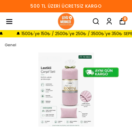
500 TL ÜZERI ÜCRETSIZ KARGO
0
🔔 1500₺'ye 150₺ / 2500₺'ye 250₺ / 3500₺'ye 350₺ SEPETTE İN
Genel