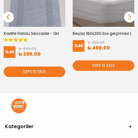
Kadife Fistolu Seccade - Gri
Beyaz 160x200 Sıvı geçirmez lastikli Alez
₺ 799.00
%
38
₺ 499.00
₺ 499.00
%
40
₺ 299.00
SEPETE EKLE
SEPETE EKLE
Kategoriler