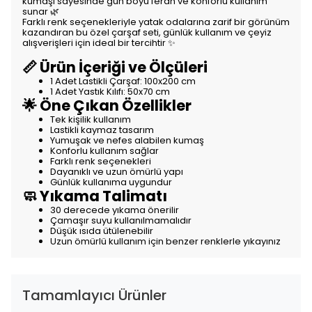
kumaşı sayesinde gün boyu ferah ve konforlu kullanım
sunar 🌿
Farklı renk seçenekleriyle yatak odalarına zarif bir görünüm
kazandıran bu özel çarşaf seti, günlük kullanım ve çeyiz
alışverişleri için ideal bir tercihtir ✨
📏 Ürün İçeriği ve Ölçüleri
1 Adet Lastikli Çarşaf: 100x200 cm
1 Adet Yastık Kılıfı: 50x70 cm
🌟 Öne Çıkan Özellikler
Tek kişilik kullanım
Lastikli kaymaz tasarım
Yumuşak ve nefes alabilen kumaş
Konforlu kullanım sağlar
Farklı renk seçenekleri
Dayanıklı ve uzun ömürlü yapı
Günlük kullanıma uygundur
🧼 Yıkama Talimatı
30 derecede yıkama önerilir
Çamaşır suyu kullanılmamalıdır
Düşük ısıda ütülenebilir
Uzun ömürlü kullanım için benzer renklerle yıkayınız
Tamamlayıcı Ürünler