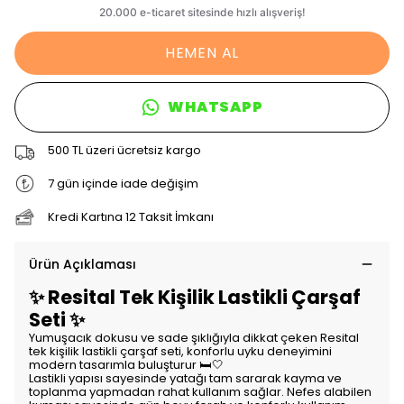
HEMEN AL
WHATSAPP
500 TL üzeri ücretsiz kargo
7 gün içinde iade değişim
Kredi Kartına 12 Taksit İmkanı
Ürün Açıklaması
✨ Resital Tek Kişilik Lastikli Çarşaf
Seti ✨
Yumuşacık dokusu ve sade şıklığıyla dikkat çeken Resital
tek kişilik lastikli çarşaf seti, konforlu uyku deneyimini
modern tasarımla buluşturur 🛏️🤍
Lastikli yapısı sayesinde yatağı tam sararak kayma ve
toplanma yapmadan rahat kullanım sağlar. Nefes alabilen