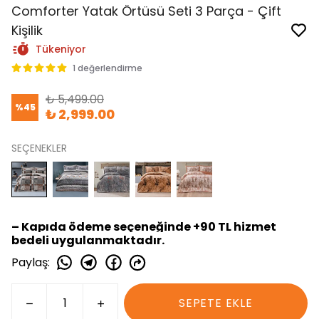
Comforter Yatak Örtüsü Seti 3 Parça - Çift
Kişilik
Tükeniyor
1 değerlendirme
₺ 5,499.00
%
45
₺ 2,999.00
SEÇENEKLER
– Kapıda ödeme seçeneğinde +90 TL hizmet
bedeli uygulanmaktadır.
Paylaş
:
SEPETE EKLE