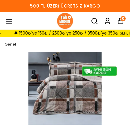
500 TL ÜZERI ÜCRETSIZ KARGO
0
🔔 1500₺'ye 150₺ / 2500₺'ye 250₺ / 3500₺'ye 350₺ SEPETTE İNDİ
Genel