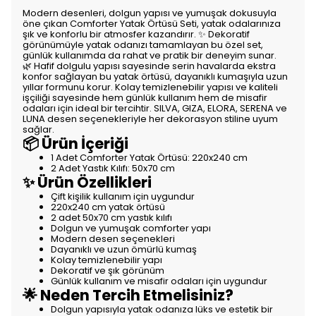
Modern desenleri, dolgun yapısı ve yumuşak dokusuyla
öne çıkan Comforter Yatak Örtüsü Seti, yatak odalarınıza
şık ve konforlu bir atmosfer kazandırır. ✨ Dekoratif
görünümüyle yatak odanızı tamamlayan bu özel set,
günlük kullanımda da rahat ve pratik bir deneyim sunar.
🌿 Hafif dolgulu yapısı sayesinde serin havalarda ekstra
konfor sağlayan bu yatak örtüsü, dayanıklı kumaşıyla uzun
yıllar formunu korur. Kolay temizlenebilir yapısı ve kaliteli
işçiliği sayesinde hem günlük kullanım hem de misafir
odaları için ideal bir tercihtir. SILVA, GIZA, ELORA, SERENA ve
LUNA desen seçenekleriyle her dekorasyon stiline uyum
sağlar.
📦 Ürün İçeriği
1 Adet Comforter Yatak Örtüsü: 220x240 cm
2 Adet Yastık Kılıfı: 50x70 cm
✨ Ürün Özellikleri
Çift kişilik kullanım için uygundur
220x240 cm yatak örtüsü
2 adet 50x70 cm yastık kılıfı
Dolgun ve yumuşak comforter yapı
Modern desen seçenekleri
Dayanıklı ve uzun ömürlü kumaş
Kolay temizlenebilir yapı
Dekoratif ve şık görünüm
Günlük kullanım ve misafir odaları için uygundur
🌟 Neden Tercih Etmelisiniz?
Dolgun yapısıyla yatak odanıza lüks ve estetik bir