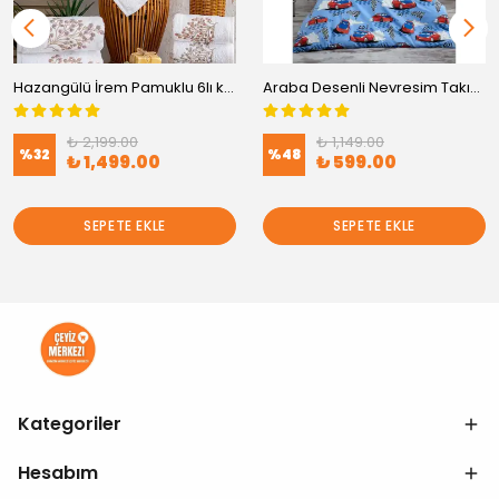
Hazangülü İrem Pamuklu 6lı kutulu Havlu (50x90)
Araba Desenli Nevresim Takımı Pamuklu - Tek Kişilik
₺ 2,199.00
₺ 1,149.00
%
32
%
48
₺ 1,499.00
₺ 599.00
SEPETE EKLE
SEPETE EKLE
Kategoriler
Hesabım