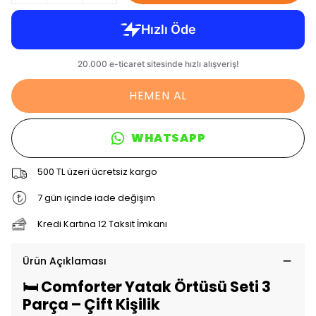
HEMEN AL
WHATSAPP
500 TL üzeri ücretsiz kargo
7 gün içinde iade değişim
Kredi Kartına 12 Taksit İmkanı
Ürün Açıklaması
🛏️ Comforter Yatak Örtüsü Seti 3
Parça – Çift Kişilik