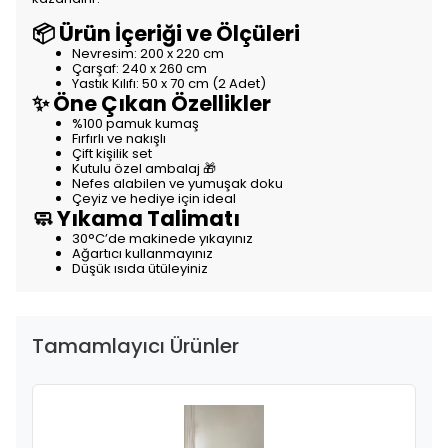
📦 Ürün İçeriği ve Ölçüleri
Nevresim: 200 x 220 cm
Çarşaf: 240 x 260 cm
Yastık Kılıfı: 50 x 70 cm (2 Adet)
✨ Öne Çıkan Özellikler
%100 pamuk kumaş
Fırfırlı ve nakışlı
Çift kişilik set
Kutulu özel ambalaj 🎁
Nefes alabilen ve yumuşak doku
Çeyiz ve hediye için ideal
🧼 Yıkama Talimatı
30°C’de makinede yıkayınız
Ağartıcı kullanmayınız
Düşük ısıda ütüleyiniz
Tamamlayıcı Ürünler