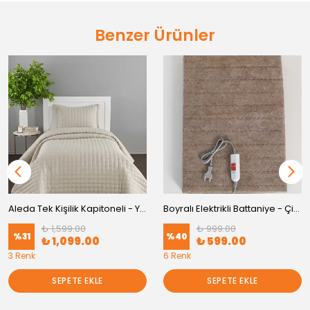
Benzer Ürünler
Aleda Tek Kişilik Kapitoneli - Yatak Örtüsü
Boyralı Elektrikli Battaniye - Çift Kişilik
₺ 1,599.00
₺ 999.00
%
31
%
40
₺ 1,099.00
₺ 599.00
3 Renk
6 Renk
SEPETE EKLE
SEPETE EKLE