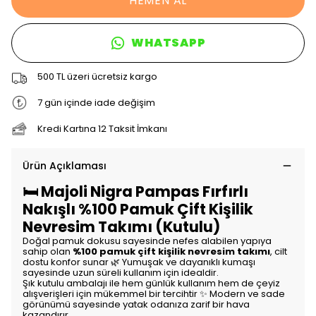
HEMEN AL
WHATSAPP
500 TL üzeri ücretsiz kargo
7 gün içinde iade değişim
Kredi Kartına 12 Taksit İmkanı
Ürün Açıklaması
🛏️ Majoli Nigra Pampas Fırfırlı
Nakışlı %100 Pamuk Çift Kişilik
Nevresim Takımı (Kutulu)
Doğal pamuk dokusu sayesinde nefes alabilen yapıya
sahip olan
%100 pamuk çift kişilik nevresim takımı
, cilt
dostu konfor sunar 🌿 Yumuşak ve dayanıklı kumaşı
sayesinde uzun süreli kullanım için idealdir.
Şık kutulu ambalajı ile hem günlük kullanım hem de çeyiz
alışverişleri için mükemmel bir tercihtir ✨ Modern ve sade
görünümü sayesinde yatak odanıza zarif bir hava
kazandırır.