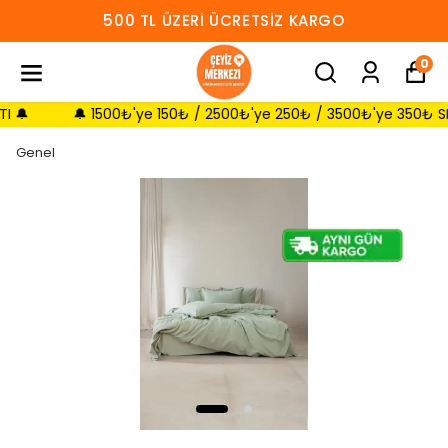
500 TL ÜZERI ÜCRETSIZ KARGO
0
🔔 1500₺'ye 150₺ / 2500₺'ye 250₺ / 3500₺'ye 350₺ SEPETTE 
Genel