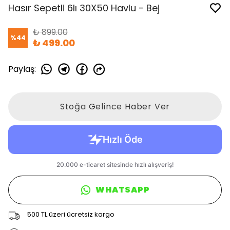
Hasır Sepetli 6lı 30X50 Havlu - Bej
₺ 899.00
%
44
₺ 499.00
Paylaş
:
Stoğa Gelince Haber Ver
WHATSAPP
500 TL üzeri ücretsiz kargo