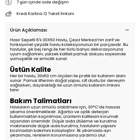
7 gün içinde iade değişim
Kredi Kartına 12 Taksit İmkanı
Ürün Açıklaması
Hasır Sepetli 6’lı 30X50 Havlu, Çeyiz Merkezi’nin zarif ve
fonksiyonel çeyizlik havlu koleksiyonunun bir parçasıdır. Bu
havlular, şık bej rengi ile her türlü banyo dekorasyonuna
uyum sağlarken, yüksek kaliteli pamuk dokusu sayesinde
yumuşaklık ve emicilik sunar.
Üstün Kalite
Her bir havlu, 30x50 cm ölçüleri ile pratik bir kullanım alanı
sunar. Pamuk liflerinin doğal yapısı, cilt dostu bir deneyim
sağlarken, dayanıklılığı ile uzun ömürlü kullanım imkanı
tanır.
Bakım Talimatları
Havluların uzun ömürlü olabilmesi için, 30°C’de hassas
yıkama önerilmektedir. Ağartıcı ve optik deterjan
kullanmaktan kaçınılması, ürünlerin kalitesini korumak
açısından önemlidir. Düşük ısıda ütüleme ve kurutma
makinesinde düşük ısıda kurutma, havluların yapısını
bozmadan bakımını kolaylaştırır. İlk yıkamada ayrı
yıkanması, renklerin korunmasına yardımcı olur.