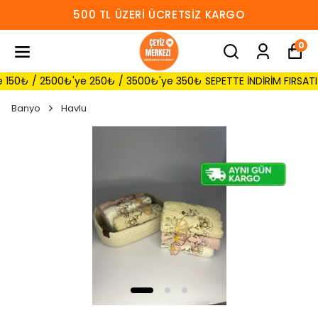
500 TL ÜZERI ÜCRETSIZ KARGO
0
0₺ / 2500₺'ye 250₺ / 3500₺'ye 350₺ SEPETTE İNDİRİM FIRSATI 🔔
Banyo
Havlu