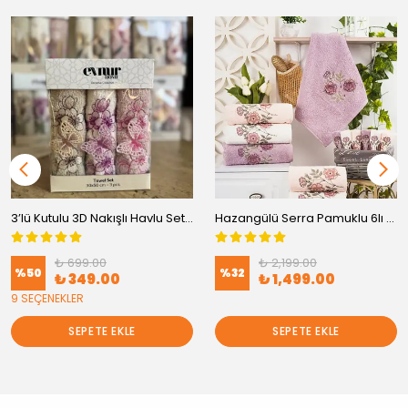
3’lü Kutulu 3D Nakışlı Havlu Seti 30x50 cm
Hazangülü Serra Pamuklu 6lı kutulu Havlu (50x90)
₺ 699.00
₺ 2,199.00
%
50
%
32
₺ 349.00
₺ 1,499.00
9 SEÇENEKLER
SEPETE EKLE
SEPETE EKLE