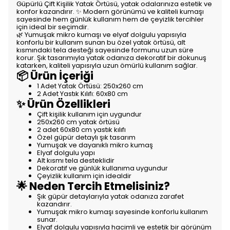
Güpürlü Çift Kişilik Yatak Örtüsü, yatak odalarınıza estetik ve
konfor kazandırır. ✨ Modern görünümü ve kaliteli kumaşı
sayesinde hem günlük kullanım hem de çeyizlik tercihler
için ideal bir seçimdir.
🌿 Yumuşak mikro kumaşı ve elyaf dolgulu yapısıyla
konforlu bir kullanım sunan bu özel yatak örtüsü, alt
kısmındaki tela desteği sayesinde formunu uzun süre
korur. Şık tasarımıyla yatak odanıza dekoratif bir dokunuş
katarken, kaliteli yapısıyla uzun ömürlü kullanım sağlar.
📦 Ürün İçeriği
1 Adet Yatak Örtüsü: 250x260 cm
2 Adet Yastık Kılıfı: 60x80 cm
✨ Ürün Özellikleri
Çift kişilik kullanım için uygundur
250x260 cm yatak örtüsü
2 adet 60x80 cm yastık kılıfı
Özel güpür detaylı şık tasarım
Yumuşak ve dayanıklı mikro kumaş
Elyaf dolgulu yapı
Alt kısmı tela desteklidir
Dekoratif ve günlük kullanıma uygundur
Çeyizlik kullanım için idealdir
🌟 Neden Tercih Etmelisiniz?
Şık güpür detaylarıyla yatak odanıza zarafet
kazandırır.
Yumuşak mikro kumaşı sayesinde konforlu kullanım
sunar.
Elyaf dolgulu yapısıyla hacimli ve estetik bir görünüm