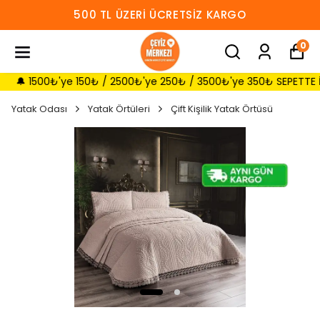
500 TL ÜZERI ÜCRETSIZ KARGO
0
1500₺'ye 150₺ / 2500₺'ye 250₺ / 3500₺'ye 350₺ SEPETTE İNDİRİM 
Yatak Odası
Yatak Örtüleri
Çift Kişilik Yatak Örtüsü