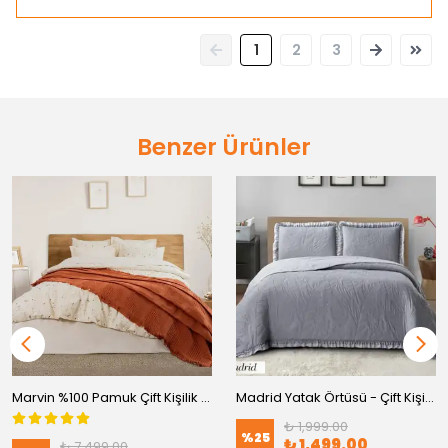
1
2
3
Benzer Ürünler
Marvin %100 Pamuk Çift Kişilik Çeyiz Seti Çiçek Desenli Nevresim Takımı Yatak Örtülü Set
Madrid Yatak Örtüsü - Çift Kişilik
₺ 1,999.00
%
25
₺ 1,499.00
₺ 7,499.00