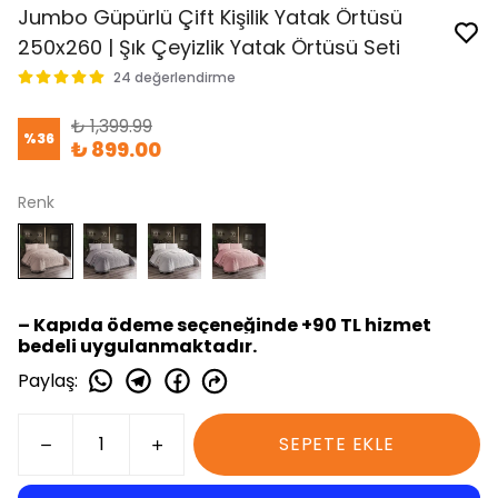
Jumbo Güpürlü Çift Kişilik Yatak Örtüsü
250x260 | Şık Çeyizlik Yatak Örtüsü Seti
24 değerlendirme
₺ 1,399.99
%
36
₺ 899.00
Renk
– Kapıda ödeme seçeneğinde +90 TL hizmet
bedeli uygulanmaktadır.
Paylaş
:
SEPETE EKLE