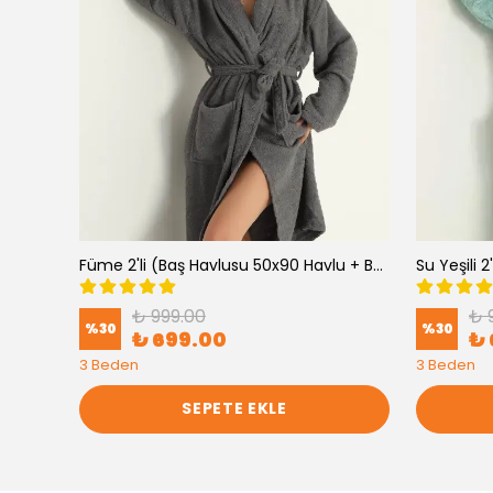
Mavi 2'li (Baş Havlusu 50x90 Havlu + Bornoz )
Füme 2'li (Baş Havlusu 50x90 Havlu + Bornoz )
₺ 999.00
₺ 
%
30
%
30
₺ 699.00
₺ 
3 Beden
3 Beden
SEPETE EKLE