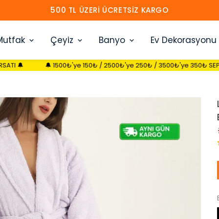
500 TL ÜZERI ÜCRETSIZ KARGO
Mutfak
Çeyiz
Banyo
Ev Dekorasyonu
🔔 1500₺'ye 150₺ / 2500₺'ye 250₺ / 3500₺'ye 350₺ SEPETTE İNDİRİM FI