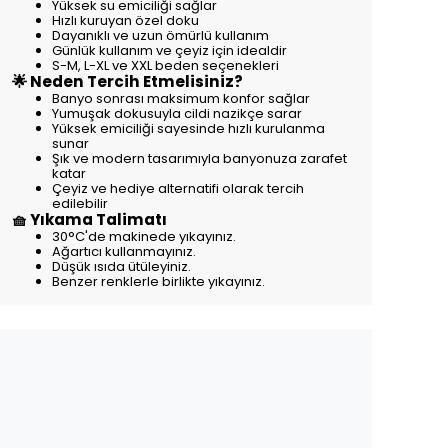
Yüksek su emiciliği sağlar
Hızlı kuruyan özel doku
Dayanıklı ve uzun ömürlü kullanım
Günlük kullanım ve çeyiz için idealdir
S-M, L-XL ve XXL beden seçenekleri
🌟 Neden Tercih Etmelisiniz?
Banyo sonrası maksimum konfor sağlar
Yumuşak dokusuyla cildi nazikçe sarar
Yüksek emiciliği sayesinde hızlı kurulanma
sunar
Şık ve modern tasarımıyla banyonuza zarafet
katar
Çeyiz ve hediye alternatifi olarak tercih
edilebilir
🧺 Yıkama Talimatı
30°C'de makinede yıkayınız.
Ağartıcı kullanmayınız.
Düşük ısıda ütüleyiniz.
Benzer renklerle birlikte yıkayınız.