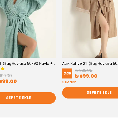
Su Yeşili 2'li (Baş Havlusu 50x90 Havlu + Bornoz )
₺ 999.00
%
30
999.00
₺ 699.00
699.00
3 Beden
SEPETE EKLE
SEPETE EKLE