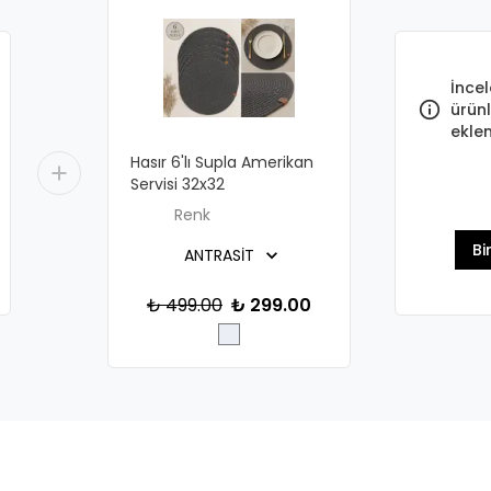
İncel
ürünl
eklen
Hasır 6'lı Supla Amerikan
Servisi 32x32
Renk
Bi
₺ 499.00
₺ 299.00