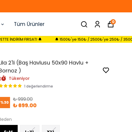
0
Tüm Ürünler
RSATI 🔔
🔔 1500₺'ye 150₺ / 2500₺'ye 250₺ / 3500₺'ye 350₺ SEPE
Lila 2'li (Baş Havlusu 50x90 Havlu +
Bornoz )
Tükeniyor
1 değerlendirme
₺ 999.00
%
30
₺ 699.00
Beden