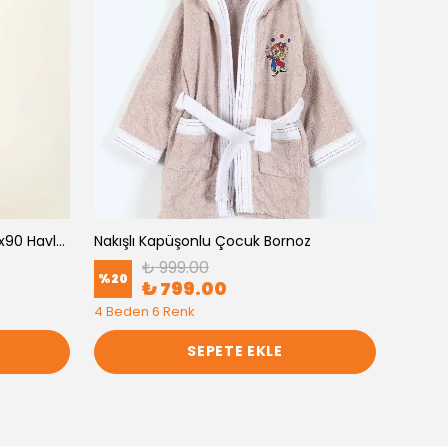
Acık Kahve 2'li (Baş Havlusu 50x90 Havlu + Bornoz )
Nakışlı Kapüşonlu Çocuk Bornoz
₺ 999.00
%
20
₺ 799.00
%
30
4 Beden 6 Renk
3 Bede
SEPETE EKLE