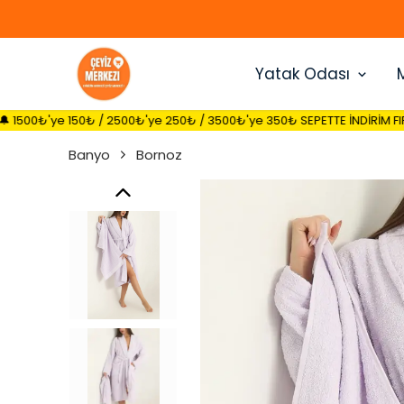
Yatak Odası
0₺ / 2500₺'ye 250₺ / 3500₺'ye 350₺ SEPETTE İNDİRİM FIRSATI 🔔
Banyo
Bornoz