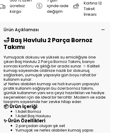
500 TL üzeri
7 gün
Kartına 12
ücretsiz
içinde iade
Taksit
kargo
değişim
İmkanı
Ürün Açıklaması
🛁 Baş Havlulu 2 Parça Bornoz
Takımı
Yumuşacık dokusu ve yüksek su emiciliğiyle öne
çıkan Baş Havlulu 2 Parça Bornoz Takımı, banyo
sonrası konforu ve şıklığı bir arada sunar. ✨ Kaliteli
kumaşı sayesinde cildinize nazik bir dokunuş
sağlarken, yumuşak yapısıyla gün boyu rahat bir
kullanım sunar.
🌿 Nefes alabilen kumaşı ve hızlı kuruyan yapısıyla
pratik kullanım sağlayan bu özel bornoz takımı,
günlük kullanımın yanı sıra çeyiz hazırlıkları ve hediye
seçenekleri için de ideal bir tercihtir. Modern ve sade
tasarımı sayesinde her zevke hitap eder.
📦 Ürün İçeriği
1 Adet Bornoz
1 Adet Baş Havlusu
✨ Ürün Özellikleri
2 parçadan oluşan şık set
Yumuşak ve nefes alabilen kumaş yapısı