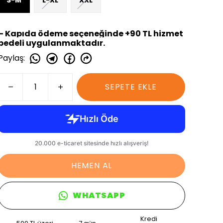
S-M
L-XL
XXL
– Kapıda ödeme seçeneğinde +90 TL hizmet
bedeli uygulanmaktadır.
Paylaş
:
SEPETE EKLE
HEMEN AL
WHATSAPP
Kredi