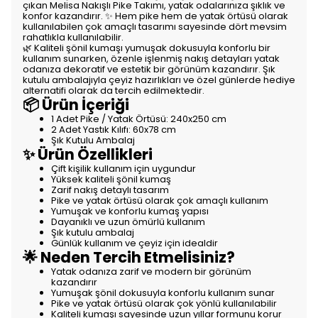
çıkan Melisa Nakışlı Pike Takımı, yatak odalarınıza şıklık ve
konfor kazandırır. ✨ Hem pike hem de yatak örtüsü olarak
kullanılabilen çok amaçlı tasarımı sayesinde dört mevsim
rahatlıkla kullanılabilir.
🌿 Kaliteli şönil kumaşı yumuşak dokusuyla konforlu bir
kullanım sunarken, özenle işlenmiş nakış detayları yatak
odanıza dekoratif ve estetik bir görünüm kazandırır. Şık
kutulu ambalajıyla çeyiz hazırlıkları ve özel günlerde hediye
alternatifi olarak da tercih edilmektedir.
📦 Ürün İçeriği
1 Adet Pike / Yatak Örtüsü: 240x250 cm
2 Adet Yastık Kılıfı: 60x78 cm
Şık Kutulu Ambalaj
✨ Ürün Özellikleri
Çift kişilik kullanım için uygundur
Yüksek kaliteli şönil kumaş
Zarif nakış detaylı tasarım
Pike ve yatak örtüsü olarak çok amaçlı kullanım
Yumuşak ve konforlu kumaş yapısı
Dayanıklı ve uzun ömürlü kullanım
Şık kutulu ambalaj
Günlük kullanım ve çeyiz için idealdir
🌟 Neden Tercih Etmelisiniz?
Yatak odanıza zarif ve modern bir görünüm
kazandırır
Yumuşak şönil dokusuyla konforlu kullanım sunar
Pike ve yatak örtüsü olarak çok yönlü kullanılabilir
Kaliteli kumaşı sayesinde uzun yıllar formunu korur