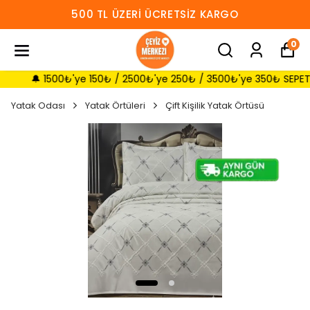
TSIZ KARGO
HEMEN ÜYE OL 30 TL 
0
🔔 1500₺'ye 150₺ / 2500₺'ye 250₺ / 3500₺'ye 350₺ SEPETTE İNDİR
Yatak Odası
Yatak Örtüleri
Çift Kişilik Yatak Örtüsü