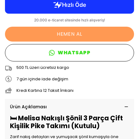
HEMEN AL
WHATSAPP
500 TL üzeri ücretsiz kargo
7 gün içinde iade değişim
Kredi Kartına 12 Taksit İmkanı
Ürün Açıklaması
🛏️ Melisa Nakışlı Şönil 3 Parça Çift
Kişilik Pike Takımı (Kutulu)
Zarif nakış detayları ve yumuşacık şönil kumaşıyla öne