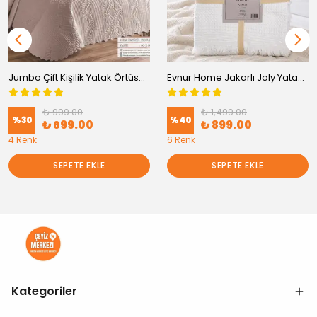
Jumbo Çift Kişilik Yatak Örtüsü 230x250 | Modern Şık Yatak Örtüsü Seti
Evnur Home Jakarlı Joly Yatak Örtüsü Pike 220x240
₺ 999.00
₺ 1,499.00
%
30
%
40
₺ 699.00
₺ 899.00
4 Renk
6 Renk
SEPETE EKLE
SEPETE EKLE
Kategoriler