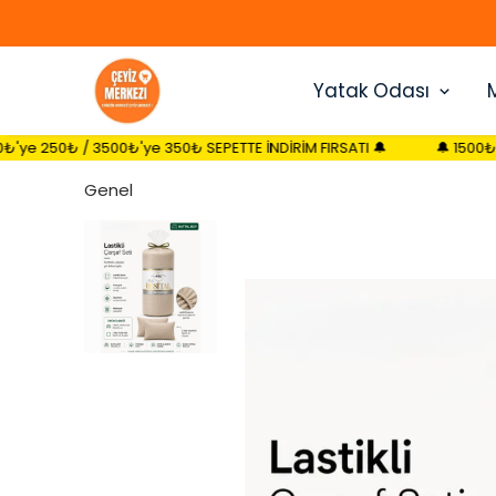
Yatak Odası
0₺'ye 350₺ SEPETTE İNDİRİM FIRSATI 🔔
🔔 1500₺'ye 150₺ / 2500₺
Genel