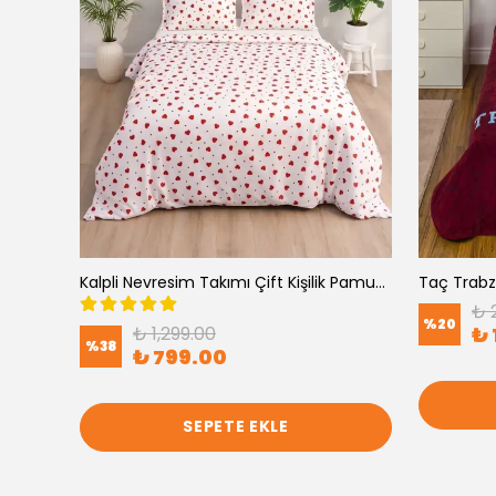
Kalpli Nevresim Takımı Tek Kişilik Pamuklu
Kalpli Nevresim Takımı Çift Kişilik Pamuklu
₺ 
%
20
₺ 1,299.00
₺ 
%
38
₺ 799.00
SEPETE EKLE