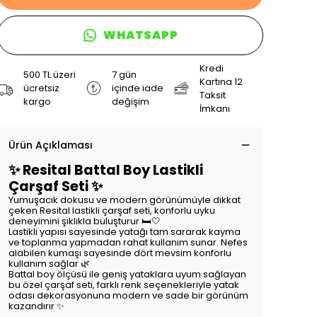
WHATSAPP
Kredi
500 TL üzeri
7 gün
Kartına 12
ücretsiz
içinde iade
Taksit
kargo
değişim
İmkanı
Ürün Açıklaması
✨ Resital Battal Boy Lastikli
Çarşaf Seti ✨
Yumuşacık dokusu ve modern görünümüyle dikkat
çeken Resital lastikli çarşaf seti, konforlu uyku
deneyimini şıklıkla buluşturur 🛏️🤍
Lastikli yapısı sayesinde yatağı tam sararak kayma
ve toplanma yapmadan rahat kullanım sunar. Nefes
alabilen kumaşı sayesinde dört mevsim konforlu
kullanım sağlar 🌿
Battal boy ölçüsü ile geniş yataklara uyum sağlayan
bu özel çarşaf seti, farklı renk seçenekleriyle yatak
odası dekorasyonuna modern ve sade bir görünüm
kazandırır ✨