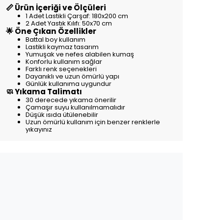
📏 Ürün İçeriği ve Ölçüleri
1 Adet Lastikli Çarşaf: 180x200 cm
2 Adet Yastık Kılıfı: 50x70 cm
🌟 Öne Çıkan Özellikler
Battal boy kullanım
Lastikli kaymaz tasarım
Yumuşak ve nefes alabilen kumaş
Konforlu kullanım sağlar
Farklı renk seçenekleri
Dayanıklı ve uzun ömürlü yapı
Günlük kullanıma uygundur
🧼 Yıkama Talimatı
30 derecede yıkama önerilir
Çamaşır suyu kullanılmamalıdır
Düşük ısıda ütülenebilir
Uzun ömürlü kullanım için benzer renklerle
yıkayınız