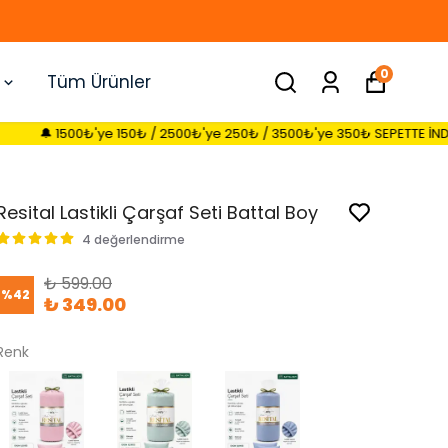
0
Tüm Ürünler
e 150₺ / 2500₺'ye 250₺ / 3500₺'ye 350₺ SEPETTE İNDİRİM FIRSATI 🔔
Resital Lastikli Çarşaf Seti Battal Boy
4 değerlendirme
₺ 599.00
%
42
₺ 349.00
Renk