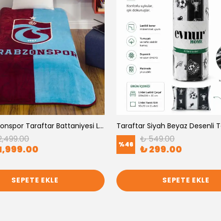
Taç Trabzonspor Taraftar Battaniyesi Lisanslı - Tek kişilik
2,499.00
₺ 549.00
%
46
1,999.00
₺ 299.00
SEPETE EKLE
SEPETE EKLE