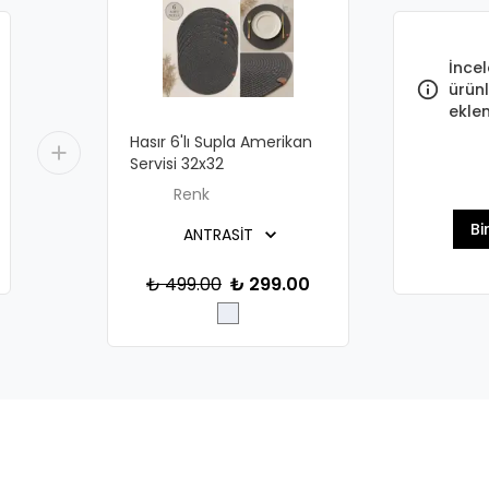
İncel
ürünl
eklen
Hasır 6'lı Supla Amerikan
Servisi 32x32
Renk
Bi
₺ 499.00
₺ 299.00