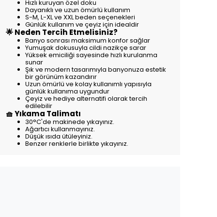
Hızlı kuruyan özel doku
Dayanıklı ve uzun ömürlü kullanım
S-M, L-XL ve XXL beden seçenekleri
Günlük kullanım ve çeyiz için idealdir
🌟 Neden Tercih Etmelisiniz?
Banyo sonrası maksimum konfor sağlar
Yumuşak dokusuyla cildi nazikçe sarar
Yüksek emiciliği sayesinde hızlı kurulanma
sunar
Şık ve modern tasarımıyla banyonuza estetik
bir görünüm kazandırır
Uzun ömürlü ve kolay kullanımlı yapısıyla
günlük kullanıma uygundur
Çeyiz ve hediye alternatifi olarak tercih
edilebilir
🧺 Yıkama Talimatı
30°C'de makinede yıkayınız.
Ağartıcı kullanmayınız.
Düşük ısıda ütüleyiniz.
Benzer renklerle birlikte yıkayınız.