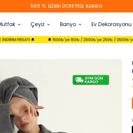
500 TL ÜZERI ÜCRETSIZ KARGO
Mutfak
Çeyiz
Banyo
Ev Dekorasyonu
I 🔔
🔔 1500₺'ye 150₺ / 2500₺'ye 250₺ / 3500₺'ye 350₺ SEPETTE