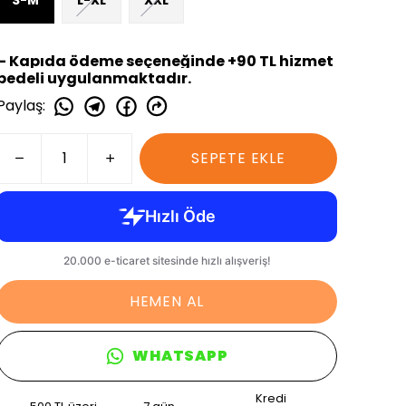
S-M
L-XL
XXL
– Kapıda ödeme seçeneğinde +90 TL hizmet
bedeli uygulanmaktadır.
Paylaş
:
SEPETE EKLE
HEMEN AL
WHATSAPP
Kredi