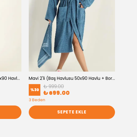
Acık Kahve 2'li (Baş Havlusu 50x90 Havlu + Bornoz )
Mavi 2'li (Baş Havlusu 50x90 Havlu + Bornoz )
₺ 999.00
%
30
₺ 699.00
%
30
3 Beden
3 Bede
SEPETE EKLE