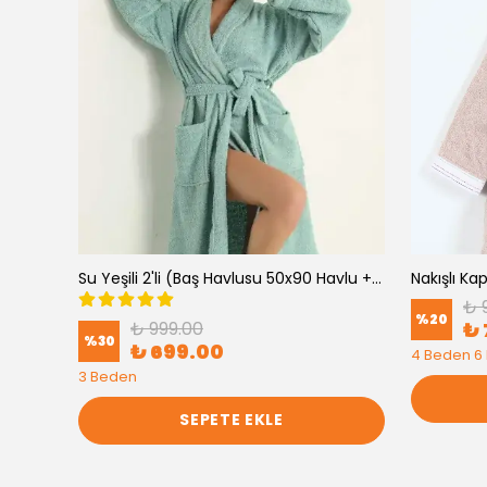
Mor 2'li (Baş Havlusu 50x90 Havlu + Bornoz )
Su Yeşili 2'li (Baş Havlusu 50x90 Havlu + Bornoz )
Nakışlı K
₺ 
%
20
₺ 999.00
₺ 
%
30
₺ 699.00
4 Beden 6
3 Beden
SEPETE EKLE