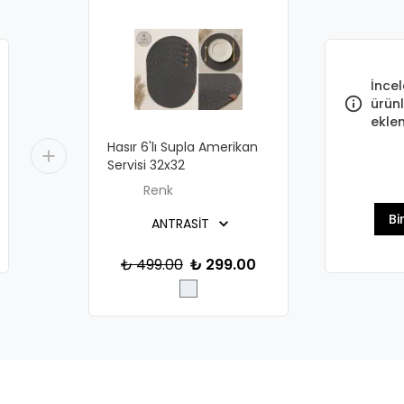
İncel
ürünl
eklen
Hasır 6'lı Supla Amerikan
Servisi 32x32
Renk
Bi
₺ 499.00
₺ 299.00