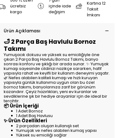
500 TL üzeri
7 gün
Kartına 12
ücretsiz
içinde iade
Taksit
kargo
değişim
İmkanı
Ürün Açıklaması
🛁 2 Parça Baş Havlulu Bornoz
Takımı
Yumuşacık dokusu ve yüksek su emiciliğiyle öne
çıkan 2 Parça Baş Havlulu Bornoz Takımı, banyo
sonrası konforu ve şıklığı bir arada sunar. ✨ Yumuşak
kumaşı sayesinde cildinizi nazikçe sararken, hafif
yapısıyla rahat ve keyifli bir kullanım deneyimi yaşatır.
🌿 Nefes alabilen kaliteli kumaşı ve hızlı kuruyan
yapısıyla günlük kullanıma uygun olan bu özel
bornoz takımı, banyolarınıza zarif bir görünüm
kazandırır. Çeyiz hazırlıkları, yeni ev kuranlar ve
sevdiklerine şık bir hediye arayanlar için de ideal bir
tercihtir.
📦 Ürün İçeriği
1 Adet Bornoz
1 Adet Baş Havlusu
✨ Ürün Özellikleri
2 parçadan oluşan kullanışlı set
Yumuşak ve nefes alabilen kumaş yapısı
Yüksek su emiciliği sağlar