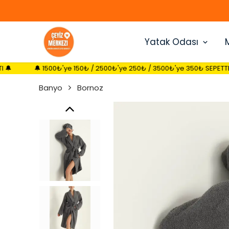
Yatak Odası
1500₺'ye 150₺ / 2500₺'ye 250₺ / 3500₺'ye 350₺ SEPETTE İNDİRİM FIRSAT
Banyo
Bornoz