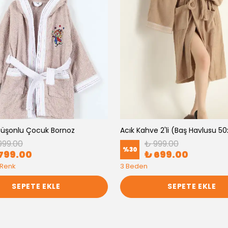
apüşonlu Çocuk Bornoz
999.00
₺ 999.00
%
30
799.00
₺ 699.00
 Renk
3 Beden
SEPETE EKLE
SEPETE EKLE