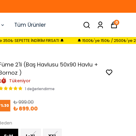
0
Tüm Ürünler
 İNDİRİM FIRSATI 🔔
🔔 1500₺'ye 150₺ / 2500₺'ye 250₺ / 3500₺'y
Füme 2'li (Baş Havlusu 50x90 Havlu +
Bornoz )
Tükeniyor
1 değerlendirme
₺ 999.00
%
30
₺ 699.00
Beden